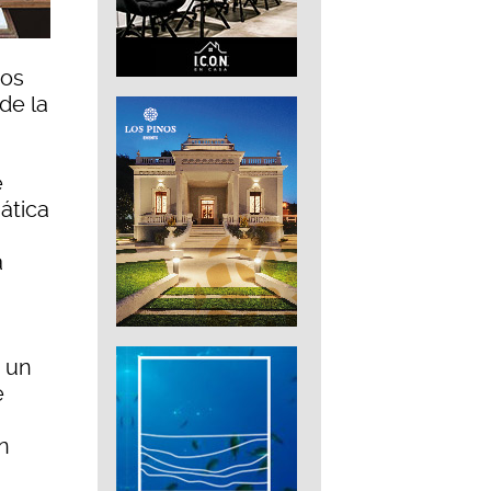
ros
de la
e
ática
a
, un
e
n