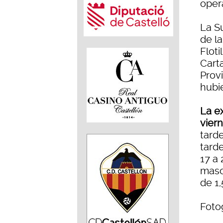
oper
La S
de l
Flot
Carta
Prov
hubi
La e
vier
tard
tard
17 a 
masc
de 1
Fotog