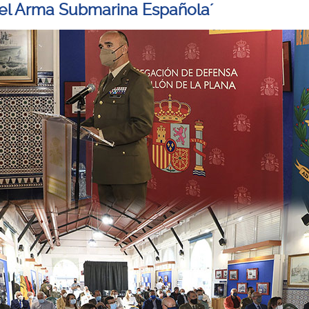
el Arma Submarina Española´