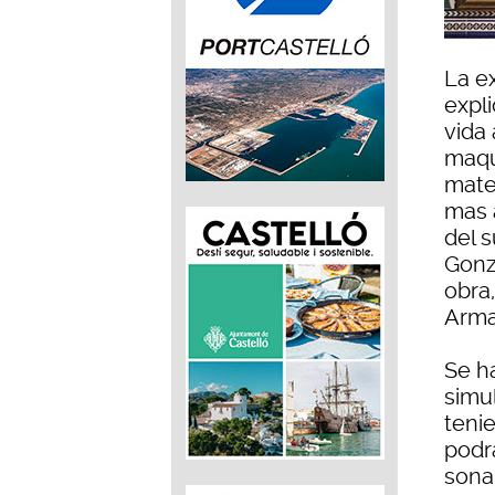
La e
expli
vida
maqu
mate
mas 
del 
Gonz
obra,
Arma
Se h
simu
teni
podr
sona