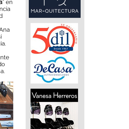
a
” en
encia
d
 Ana
í
ia.
ante
do
a.