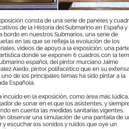
xposición consta de una serie de paneles y cuad
cativos de la Historia del Submarino en España y 
 a bordo en nuestros Submarios, una serie de
etas en las que se refleja la evolución de los
riales, videos de apoyo a la exposición, una part
artística donde se exponen 6 cuadros con la tem
submarino español, del pintor murciano Jaime
alez Aledo, pintor polifacético que en su extens
 uno de los principales temas ha sido pintar a la
da Española.
a incuido en la exposición, como área más lúdica
lador de sonar en el que los asistentes, y siempr
endo en cuenta las medidas sanitarias vigentes,
án observar una simulación de una pantalla de u
r y escuchar los sonidos y ruidos que oye un