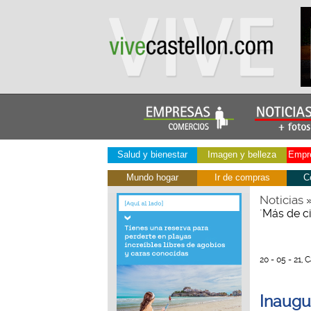
Salud y bienestar
Imagen y belleza
Empre
Mundo hogar
Ir de compras
C
Noticias
´Más de c
20 - 05 - 21, 
Inaugu