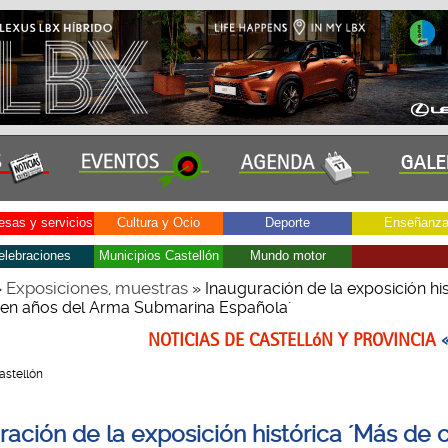
sas y servicios
Cultura y Ocio
Deporte
Enseñanz
elebraciones
Municipios Castellón
Mundo motor
Exposiciones, muestras
»
» Inauguración de la exposición his
ien años del Arma Submarina Española´
NOTICIAS DE CASTELLóN Y PROVINCIA
Castellón
ración de la exposición histórica ´Más de 