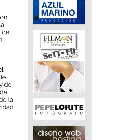
ión
la
l de
n
l
 de
y de
 de
de la
ridad