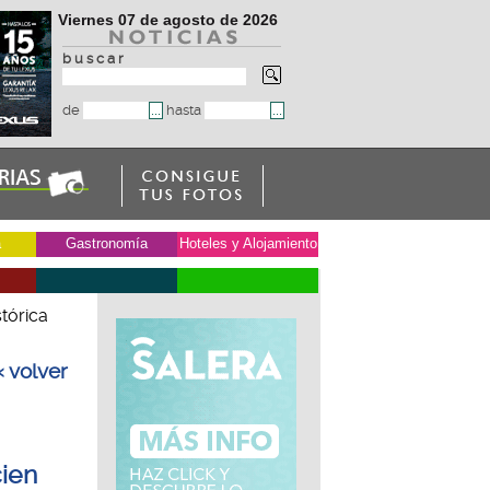
Viernes 07 de agosto de 2026
b u s c a r
de
hasta
a
Gastronomía
Hoteles y Alojamiento
tórica
« volver
cien