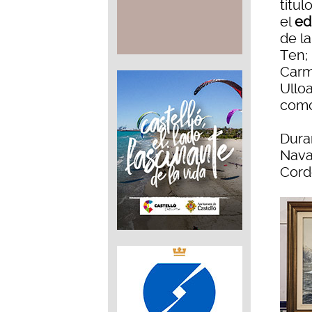
título
el
ed
de l
Ten; 
Carm
Ulloa
como
Dura
Nava
Cord