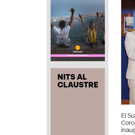
El S
Coro
inau