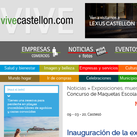
Salud y bienestar
Imagen y belleza
Empresas y servicios
Cultur
Mundo hogar
Ir de compras
Celebraciones
Municipio
Noticias
Exposiciones, mues
»
Concurso de Maquetas Escola
09 - 03 - 20, Castelló
Inauguración de la e