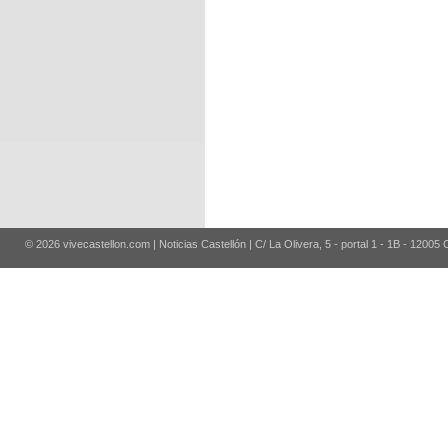
© 2026 vivecastellon.com | Noticias Castellón | C/ La Olivera, 5 - portal 1 - 1B - 12005 