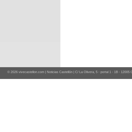
© 2026 vivecastellon.com | Noticias Castellón | C/ La Olivera, 5 - portal 1 - 1B - 12005 