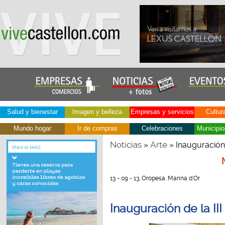
Salud y bienestar
Imagen y belleza
Empresas y servicios
Cultur
Mundo hogar
Ir de compras
Celebraciones
Municipio
Noticias
Arte
»
» Inauguración 
13 - 09 - 13, Oropesa. Marina d'Or
Inauguración de la II