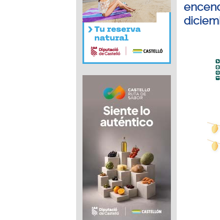
encend
diciem