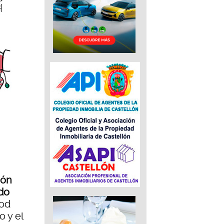
ión
ido
ood
o y el