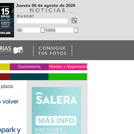
Jueves 06 de agosto de 2026
b u s c a r
de
hasta
a
Gastronomía
Hoteles y Alojamiento
 plaza
« volver
epark y