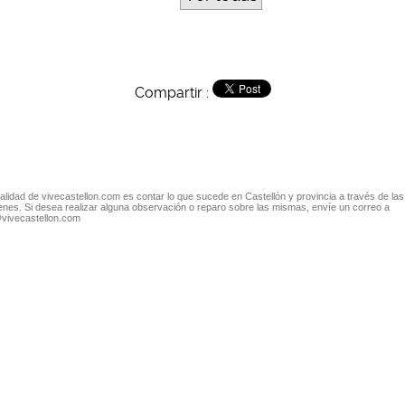
Compartir :
nalidad de vivecastellon.com es contar lo que sucede en Castellón y provincia a través de las
nes. Si desea realizar alguna observación o reparo sobre las mismas, envíe un correo a
@vivecastellon.com