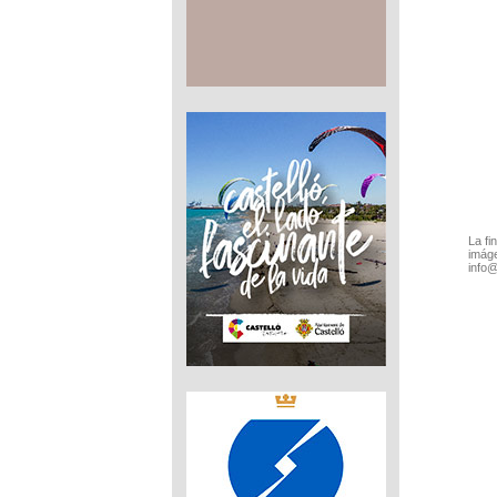
La fi
imáge
info