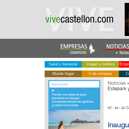
Salud y bienestar
Imagen y belleza
Empre
Mundo hogar
Ir de compras
C
Noticias
Estepark 
07 - 12 - 22, 
Inaugur