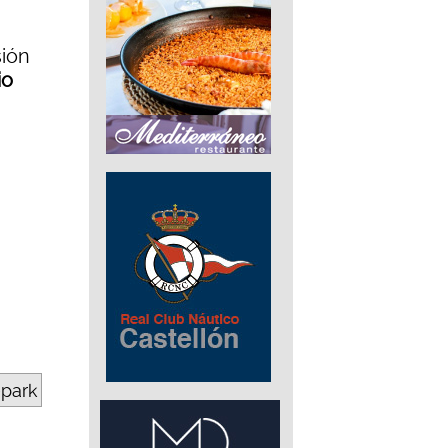
sión
io
epark