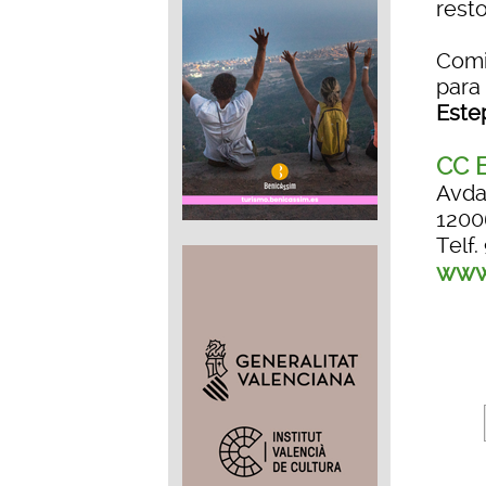
resto
Comi
para
Este
CC E
Avda
1200
Telf.
www