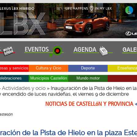
sas y servicios
Cultura y Ocio
Deporte
Enseñanz
elebraciones
Municipios Castellón
Mundo motor
Actividades y ocio
»
» Inauguración de la Pista de Hielo en la
y encendido de luces navideñas, el viernes 9 de diciembre
NOTICIAS DE CASTELLóN Y PROVINCIA
Castellón
ación de la Pista de Hielo en la plaza Est