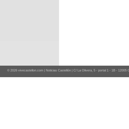
© 2026 vivecastellon.com | Noticias Castellón | C/ La Olivera, 5 - portal 1 - 1B - 12005 