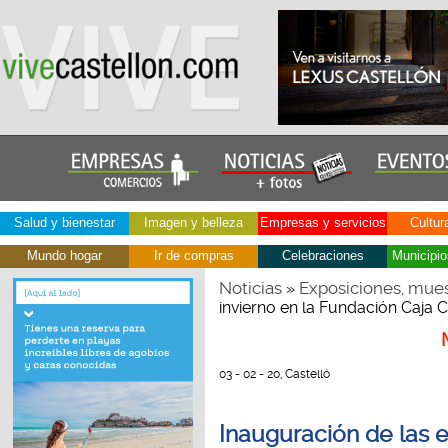
Salud y bienestar
Imagen y belleza
Empresas y servicios
Cultur
Mundo hogar
Ir de compras
Celebraciones
Municipio
Noticias
Exposiciones, mues
»
invierno en la Fundación Caja C
03 - 02 - 20, Castelló
Inauguración de las e