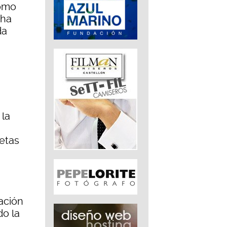
como
 ha
da
 la
letas
ación
do la