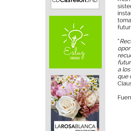
siste
inst
toma
futur
“
Recu
opor
recue
futur
a lo
que 
Claus
Fuen