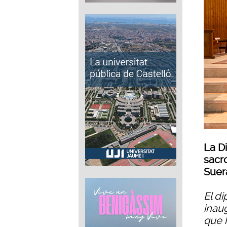
La D
sacr
Suer
El di
inau
que h