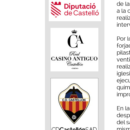
de la
a la 
real
inte
Por l
forja
pilas
vent
reali
igles
ejec
quím
impr
En la
desp
del s
mism