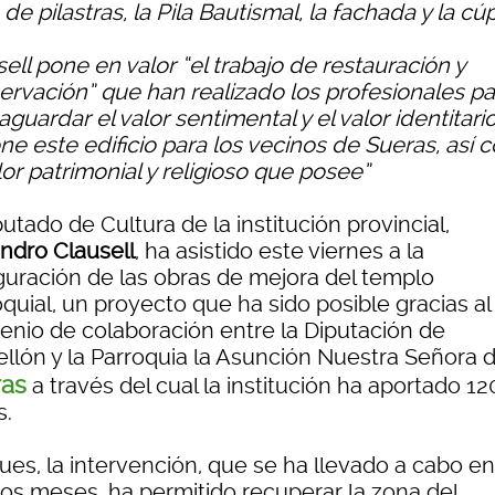
de pilastras, la Pila Bautismal, la fachada y la cú
ell pone en valor “el trabajo de restauración y
ervación” que han realizado los profesionales pa
aguardar el valor sentimental y el valor identitari
ne este edificio para los vecinos de Sueras, así
lor patrimonial y religioso que posee”
putado de Cultura de la institución provincial,
andro Clausell
, ha asistido este viernes a la
guración de las obras de mejora del templo
quial, un proyecto que ha sido posible gracias al
enio de colaboración entre la Diputación de
ellón y la Parroquia la Asunción Nuestra Señora 
ras
a través del cual la institución ha aportado 1
s.
ues, la intervención, que se ha llevado a cabo en
mos meses, ha permitido recuperar la zona del