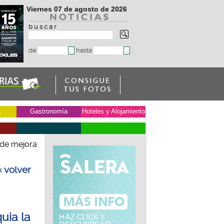
Viernes 07 de agosto de 2026
b u s c a r
de
hasta
a
Gastronomía
Hoteles y Alojamiento
 de mejora
« volver
uia la