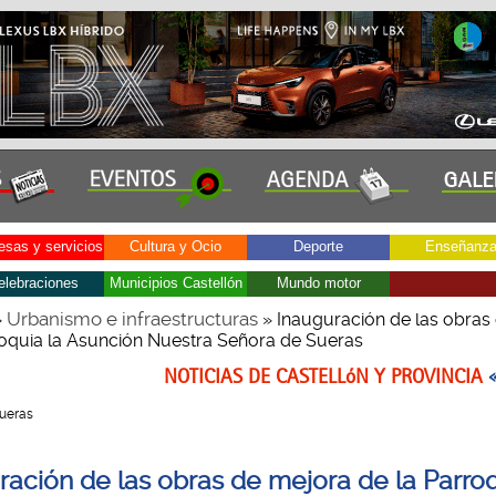
sas y servicios
Cultura y Ocio
Deporte
Enseñanz
elebraciones
Municipios Castellón
Mundo motor
Urbanismo e infraestructuras
»
» Inauguración de las obras
roquia la Asunción Nuestra Señora de Sueras
NOTICIAS DE CASTELLóN Y PROVINCIA
Sueras
ración de las obras de mejora de la Parroq