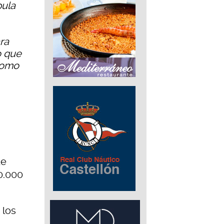
pula
ra
o que
 como
de
20.000
 los