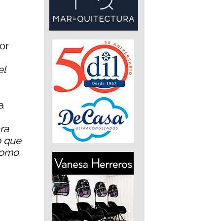
or
el
a
ra
o que
 como