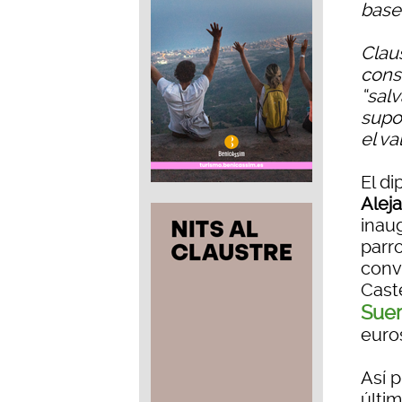
base 
Claus
cons
“salv
supo
el va
El di
Alej
inau
parro
conv
Cast
Sue
euro
Así p
últi