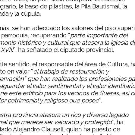
grario, la base de pilastras, la Pila Bautismal, la
da y la cúpula.
ás, se han adecuado los salones del piso superi
a parroquia, recuperando “
parte importante del
monio histórico y cultural que atesora la iglesia d
 XVIII
”, ha señalado el diputado provincial.
te sentido, el responsable del área de Cultura, h
o en valor “
el trabajo de restauración y
ervación” que han realizado los profesionales pa
aguardar el valor sentimental y el valor identitari
ne este edificio para los vecinos de Sueras, así
lor patrimonial y religioso que posee
”.
tra provincia atesora un rico y diverso legado
ural que merece ser valorado y protegido
”, ha
lado Alejandro Clausell, quien ha puesto de