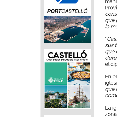
mani
Provi
cons
que 
la m
“
Cast
sus t
que 
defe
el di
En el
igles
que 
como
La i
zona 