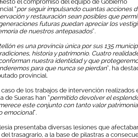
fiesto el compromiso del equipo de Gobierno
ncial “
por seguir impulsando cuantas acciones 
ervación y restauración sean posibles que permi
generaciones futuras puedan apreciar los vestigi
emoria de nuestros antepasados
”.
ellón es una provincia única por sus 135 municip
radiciones, historia y patrimonio. Cuatro realidad
conforman nuestra identidad y que protegeremo
nderemos para que nunca se pierdan
”, ha dest
putado provincial.
 caso de los trabajos de intervención realizados 
ia de Sueras han “
permitido devolver el esplend
merece este conjunto con tanto valor patrimonia
 emocional
”.
glesia presentaba diversas lesiones que afectaban
del trasagrario, a la base de pilastras a consecu