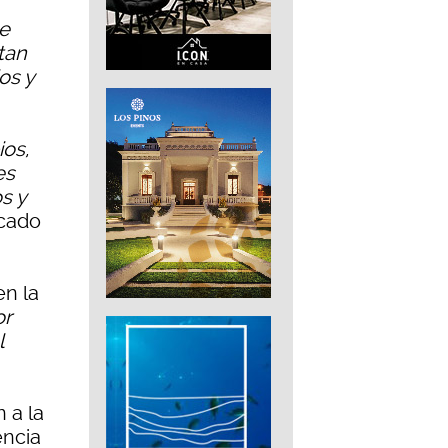
de
tan
os y
ios,
es
s y
acado
en la
or
l
 a la
encia