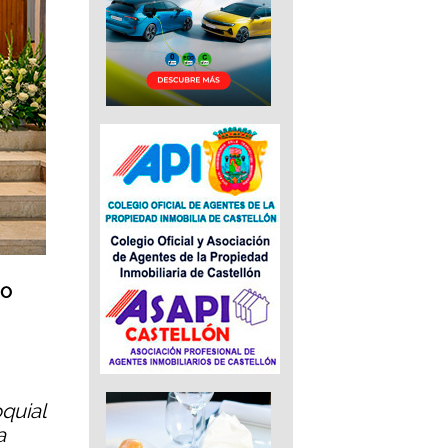
io
quial
a