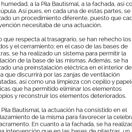
 humedad, a la Pila Bautismal, a la fachada, así 
cúpula. Así pues, en cada una de estas partes, se
izado un procedimiento diferente, puesto que ca
rvención necesitaba de una actuación.
o que respecta al trasagrario, se han rehecho los
dos y el cerramiento; en el caso de las bases de
tras, se ha realizado un sistema para permitir la
ilación de la base de las mismas. Además, se ha
zado una preinstalación eléctrica en el interior de
ia que discurrirá por las zanjas de ventilación
utadas, así como una limpieza con cepillo y pape
icas que ha permitido eliminar los elementos
opios y reconstruir los elementos deteriorados.
 Pila Bautismal, la actuación ha consistido en el
lazamiento de la misma para favorecer la celebr
acramento. En cuanto a la fachada, se ha realiza
a intervención que en las bases de pilastras, un