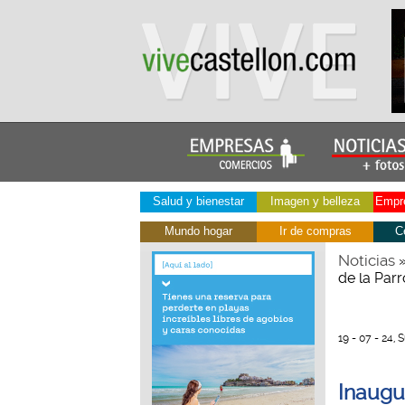
Salud y bienestar
Imagen y belleza
Empre
Mundo hogar
Ir de compras
C
Noticias
de la Par
19 - 07 - 24, 
Inaugu