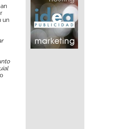
han
r
n un
ar
unto
ial
ro