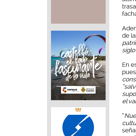
trasa
facha
Adem
de l
patri
siglo
En es
puest
cons
“salv
supo
el va
“
Nues
cult
seña