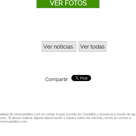
VER FOTOS
Ver noticias
Ver todas
Compartir :
nalidad de vivecastellon.com es contar lo que sucede en Castellón y provincia a través de las
nes. Si desea realizar alguna observación o reparo sobre las mismas, envíe un correo a
@vivecastellon.com