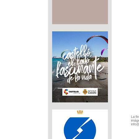
La fi
imáge
info