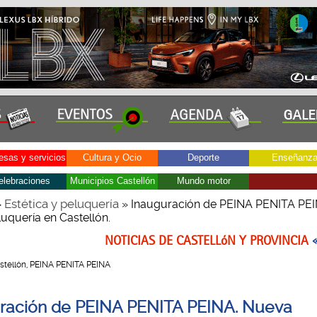
sas y servicios
Cultura y Ocio
Deporte
Enseñanz
elebraciones
Municipios Castellón
Mundo motor
Estética y peluquería
»
» Inauguración de PEINA PENITA PEI
uquería en Castellón.
NOTICIAS DE CASTELLóN Y PROVINCIA
 Castellón, PEINA PENITA PEINA
ración de PEINA PENITA PEINA. Nueva