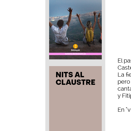
El p
Cast
La fi
pero
cant
y Fit
En "v