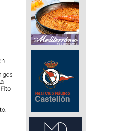
en
migos
la
"Fito
to.