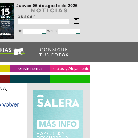
Jueves 06 de agosto de 2026
b u s c a r
de
hasta
a
Gastronomía
Hoteles y Alojamiento
NA.
« volver