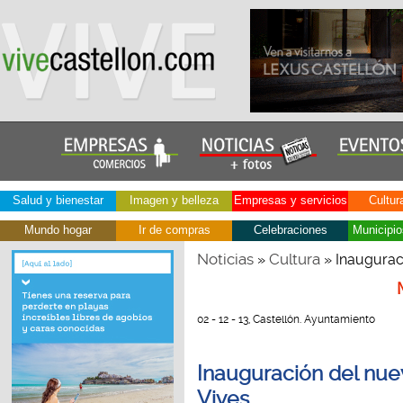
Salud y bienestar
Imagen y belleza
Empresas y servicios
Cultur
Mundo hogar
Ir de compras
Celebraciones
Municipio
Noticias
Cultura
»
» Inaugurac
02 - 12 - 13, Castellón. Ayuntamiento
Inauguración del nu
Vives