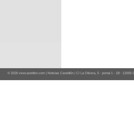
© 2026 vivecastellon.com | Noticias Castellón | C/ La Olivera, 5 - portal 1 - 1B - 12005 