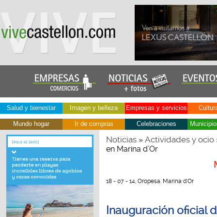
Salud y bienestar
Imagen y belleza
Empresas y servicios
Cultur
Mundo hogar
Ir de compras
Celebraciones
Municipio
Noticias
Actividades y ocio
»
en Marina d’Or
18 - 07 - 14, Oropesa. Marina d'Or
Inauguración oficial 