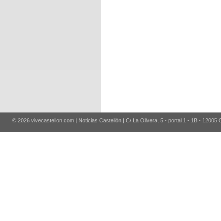
© 2026 vivecastellon.com | Noticias Castellón | C/ La Olivera, 5 - portal 1 - 1B - 12005 