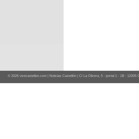
© 2026 vivecastellon.com | Noticias Castellón | C/ La Olivera, 5 - portal 1 - 1B - 12005 