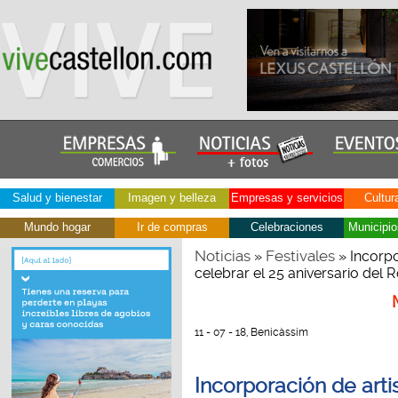
Salud y bienestar
Imagen y belleza
Empresas y servicios
Cultur
Mundo hogar
Ir de compras
Celebraciones
Municipio
Noticias
Festivales
»
» Incorpo
celebrar el 25 aniversario del
11 - 07 - 18, Benicàssim
Incorporación de arti