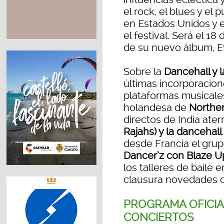
el rock, el blues y el
en Estados Unidos y e
el festival. Será el 1
de su nuevo álbum, E
Sobre la
Dancehall y
últimas incorporacione
plataformas musicales 
holandesa de
Norther
directos de India ater
Rajahs) y la dancehal
desde Francia el grup
Dancer’z con Blaze 
los talleres de baile e
clausura novedades 
PROGRAMA OFICIA
CONCIERTOS