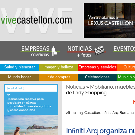
Salud y bienestar
Imagen y belleza
Empresas y servicios
Cultur
Mundo hogar
Ir de compras
Celebraciones
Municipio
Noticias
Mobiliario, mueble
»
de Lady Shopping
26 - 11 - 13, Castellón, Infiniti Arq, Burriana
Infiniti Arq organiza