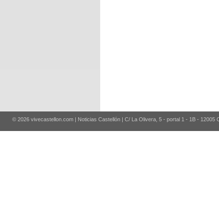
© 2026 vivecastellon.com | Noticias Castellón | C/ La Olivera, 5 - portal 1 - 1B - 12005 