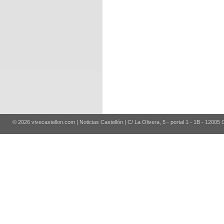
© 2026 vivecastellon.com | Noticias Castellón | C/ La Olivera, 5 - portal 1 - 1B - 12005 