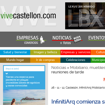
Salud y bienestar
Imagen y belleza
Empresas y servicios
Cultur
Mundo hogar
Ir de compras
Celebraciones
Municipio
Noticias
Mobiliario, mueble
»
reuniones de tarde
26 - 11 - 12, Castellón, InfinitiArq Mobiliario
InfinitiArq comienza 