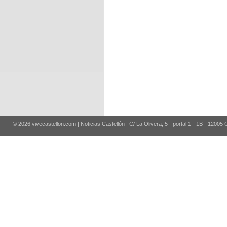
© 2026 vivecastellon.com | Noticias Castellón | C/ La Olivera, 5 - portal 1 - 1B - 12005 