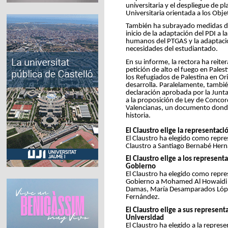
universitaria y el despliegue de p
Universitaria orientada a los Obje
También ha subrayado medidas diri
inicio de la adaptación del PDI a 
humanos del PTGAS y la adaptació
necesidades del estudiantado.
En su informe, la rectora ha reite
petición de alto el fuego en Pales
los Refugiados de Palestina en O
desarrolla. Paralelamente, tambié
declaración aprobada por la Junta
a la proposición de Ley de Conco
Valencianas, un documento donde s
historia.
El Claustro elige la representac
El Claustro ha elegido como repre
Claustro a Santiago Bernabé Hern
El Claustro elige a los represen
Gobierno
El Claustro ha elegido como repre
Gobierno a Mohamed Al Howaidi N
Damas, María Desamparados López
Fernández.
El Claustro elige a sus represen
Universidad
El Claustro ha elegido a la repres