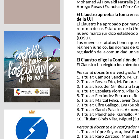
Mohamed Al Howaidi Nasralla (Sa
Abrego Rosas (Francisco Pérez Ce
El Claustro aprueba la toma en co
de la UJI
El Claustro ha aprobado por mayor
reforma de los Estatutos de la Un
nuevo marco jurídico establecido 
(LOSU).
Los nuevos estatutos tienen que re
régimen jurídico, las normas de g
regulación de la comunidad univers
El Claustro elige la Comisión de
El Claustro ha elegido los miembr
Personal docente e investigador 
1. Titular: Campos Sancho, M. Cri
2. Titular: Bovea Edo, M. Dolores
3. Titular: Escuder Gil, Beatriu (
4. Titular: Ezpeleta Piorno, Pilar
5. Titular: Ferrández Berrueco, R
6. Titular: Marzal Felici, Javier (
7. Titular: Cifre Gallego, Eva (Su
8. Titular: García Palacios, Azuce
9. Titular: Planchadell Gargallo, A
10. Titular: Ginés Vilar, Miguel (S
Personal docente e investigador 
1. Titular: López Segarra, José F
2. Titular: Raro Zarzoso, Manuel 