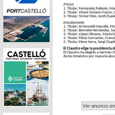
PTGAS
1. Titular: Fernández Pallarés, M
2. Titular: Vicent Soriano-Canos,
3. Titular: Torner Más, Jordi (Sup
Estudiantado
1. Titular: Al Howaidi Nasralla, 
2. Titular: Bernabé Hernández, Sa
3. Titular: López Olivares, María
4. Titular: Pérez Cervantes, Franc
5. Titular: Pérez Serra, Sergi (Su
El Claustro elige la presidencia
El Claustro ha elegido a Germán 
de los Estatutos por mayoría abs
Ver anuncio en