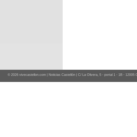
© 2026 vivecastellon.com | Noticias Castellón | C/ La Olivera, 5 - portal 1 - 1B - 12005 