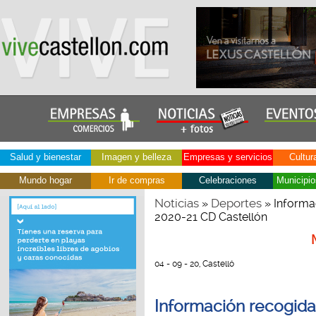
Salud y bienestar
Imagen y belleza
Empresas y servicios
Cultur
Mundo hogar
Ir de compras
Celebraciones
Municipio
Noticias
Deportes
»
» Informa
2020-21 CD Castellón
04 - 09 - 20, Castelló
Información recogid