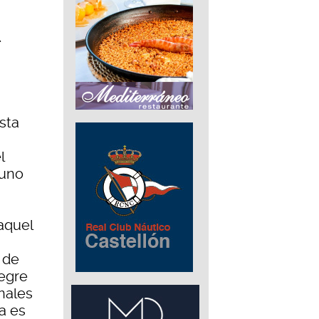
sta
l
 uno
 aquel
 de
legre
nales
a es