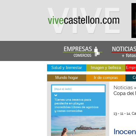
Salud y bienestar
Imagen y belleza
Empre
Mundo hogar
Ir de compras
C
Noticias
Copa del 
13 - 11 - 14, 
Inocen