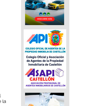
l
 la