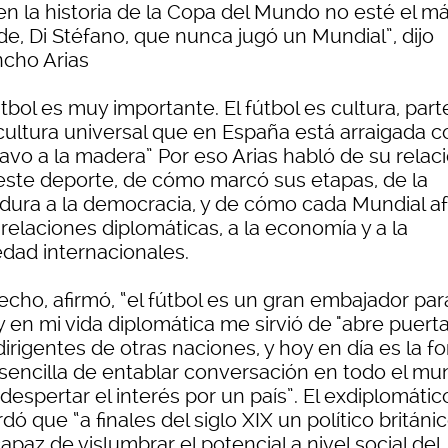
en la historia de la Copa del Mundo no esté el m
de, Di Stéfano, que nunca jugó un Mundial”, dijo
cho Arias
útbol es muy importante. El fútbol es cultura, part
cultura universal que en España está arraigada 
lavo a la madera” Por eso Arias habló de su relac
este deporte, de cómo marcó sus etapas, de la
adura a la democracia, y de cómo cada Mundial a
 relaciones diplomáticas, a la economía y a la
edad internacionales.
echo, afirmó, “el fútbol es un gran embajador par
y en mi vida diplomática me sirvió de "abre puerta
irigentes de otras naciones, y hoy en día es la f
sencilla de entablar conversación en todo el m
despertar el interés por un país”. El exdiplomátic
dó que “a finales del siglo XIX un político británi
apaz de vislumbrar el potencial a nivel social del