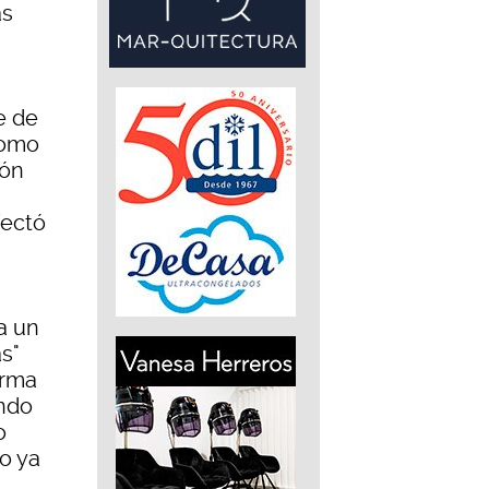
ás
e de
como
ión
fectó
a un
s"
orma
undo
o
co ya