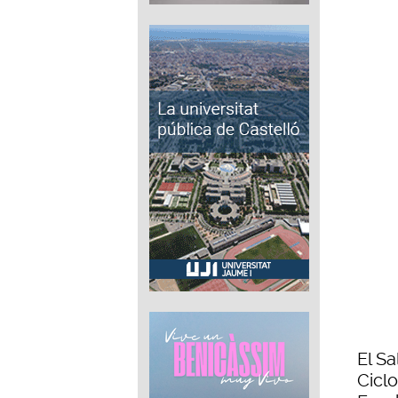
El S
Cicl