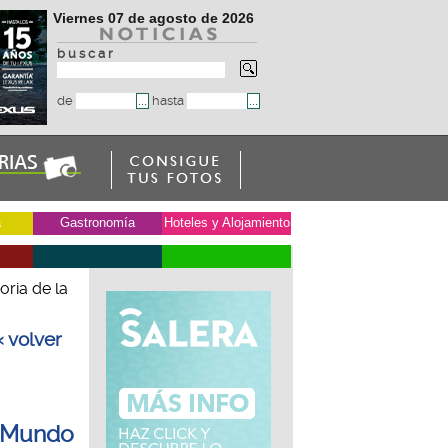
Viernes 07 de agosto de 2026
b u s c a r
de
hasta
a
Gastronomía
Hoteles y Alojamiento
oria de la
« volver
l Mundo