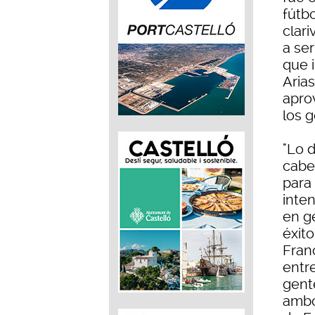
fútbo
clari
a se
que 
Arias
apro
los g
"Lo 
cabe 
para
inte
en g
éxit
Fran
entre
gent
ambo