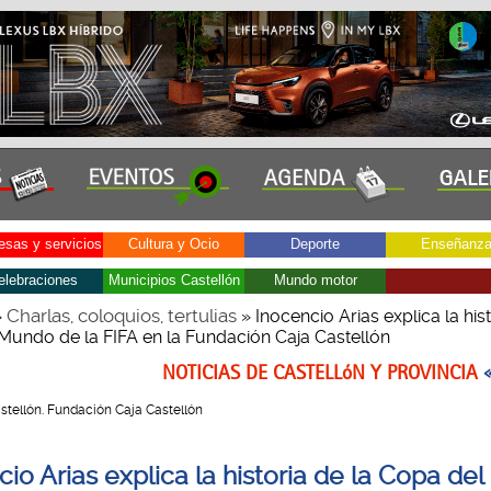
sas y servicios
Cultura y Ocio
Deporte
Enseñanz
elebraciones
Municipios Castellón
Mundo motor
Charlas, coloquios, tertulias
»
» Inocencio Arias explica la hist
Mundo de la FIFA en la Fundación Caja Castellón
NOTICIAS DE CASTELLóN Y PROVINCIA
Castellón. Fundación Caja Castellón
cio Arias explica la historia de la Copa de