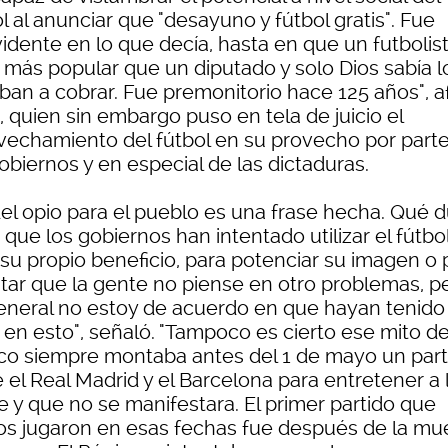
l al anunciar que "desayuno y fútbol gratis". Fue
vidente en lo que decía, hasta en que un futbolist
r más popular que un diputado y solo Dios sabía l
iban a cobrar. Fue premonitorio hace 125 años", a
, quien sin embargo puso en tela de juicio el
vechamiento del fútbol en su provecho por part
obiernos y en especial de las dictaduras.
del opio para el pueblo es una frase hecha. Qué 
que los gobiernos han intentado utilizar el fútbo
 su propio beneficio, para potenciar su imagen o 
ntar que la gente no piense en otro problemas, p
eneral no estoy de acuerdo en que hayan tenido
o en esto", señaló. "Tampoco es cierto ese mito d
co siempre montaba antes del 1 de mayo un part
 el Real Madrid y el Barcelona para entretener a 
e y que no se manifestara. El primer partido que
s jugaron en esas fechas fue después de la mu