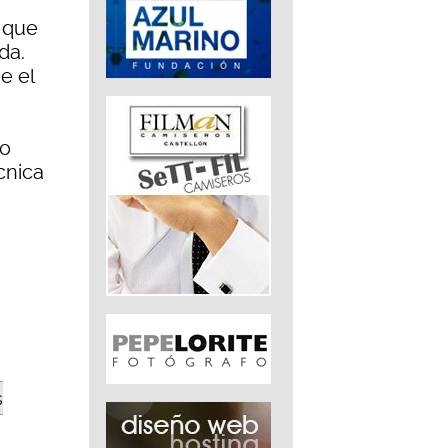
o que
da.
e el
do
cnica
s