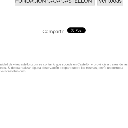
FUNDACIÓN CAJA CASTELLÓN
Ver todas
Compartir :
nalidad de vivecastellon.com es contar lo que sucede en Castellón y provincia a través de las
nes. Si desea realizar alguna observación o reparo sobre las mismas, envíe un correo a
@vivecastellon.com