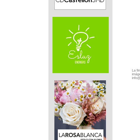
La fi
imáge
info