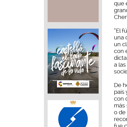
que 
gran
Chen
“El f
una 
un c
con 
dict
a las
soci
De h
país 
con d
más 
o de 
recor
fue c