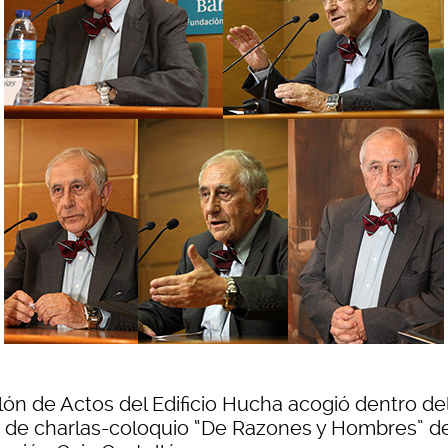
alón de Actos del Edificio Hucha acogió dentro de
o de charlas-coloquio “De Razones y Hombres” de