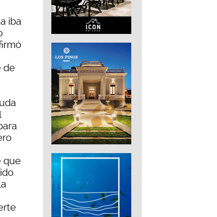
a iba
o
firmó
e de
duda
l
para
ero
e que
ido
la
erte