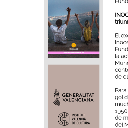
Fund
INOC
triun
El ex
Inoce
Fund
la a
Mund
cont
de el
Para 
gol 
mucho
1950
de m
del 