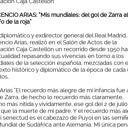
ación Caja Castellón
ENCIO ARIAS: “Mis mundiales: del gol de Zarra al
fo de la roja”
diplomático y exdirector general del Real Madrid,
ncio Arias, realizó en el Salón de Actos de la
ación Caja Castellón un recorrido desde 1950 ha
ctualidad repasando sus vivencias en torno a los
iales de la selección española, mezcladas con e
exto histórico y diplomático de la época de cada
los.
Arias "El recuerdo más alegre de mi infancia fue
de Zarra, de hecho lo recuerdo más claramente,
 más nítida y vívidamente, ese gol del 2 de julio
 que la muerte de mi padre. Y el recuerdo más a
i senectud es el cabezazo de Puyol en las semifi
Mundial de Sudáfrica ante Alemania. Mi única pen