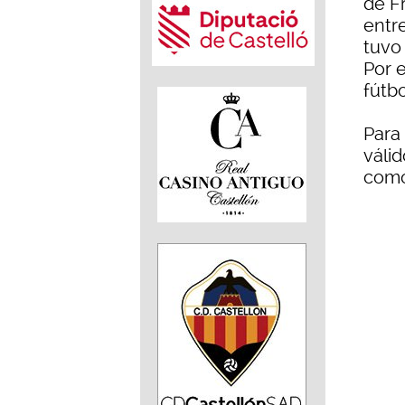
de F
entre
tuvo
Por e
fútbo
Para 
váli
como