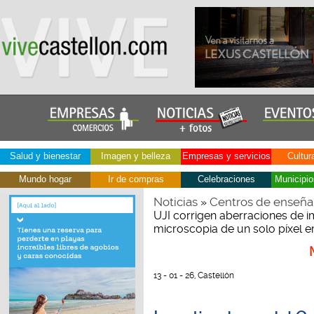
Salud y bienestar
Imagen y belleza
Empresas y servicios
Cultur
Mundo hogar
Ir de compras
Celebraciones
Municipio
Noticias
Centros de enseña
»
UJI corrigen aberraciones de i
microscopia de un solo píxel 
13 - 01 - 26, Castellón