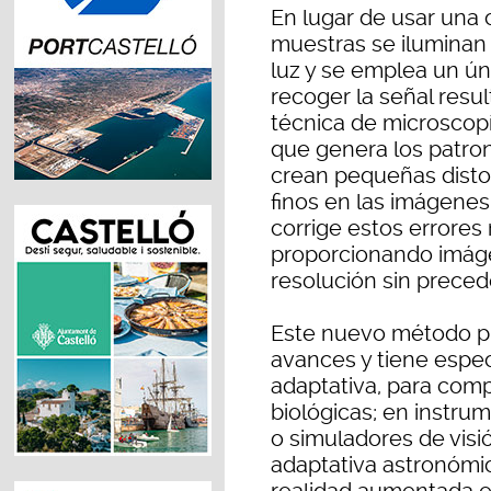
En lugar de usar una 
muestras se iluminan
luz y se emplea un ún
recoger la señal resu
técnica de microscopí
que genera los patron
crean pequeñas disto
finos en las imágenes
corrige estos errores
proporcionando imág
resolución sin preced
Este nuevo método pr
avances y tiene espe
adaptativa, para com
biológicas; en instru
o simuladores de visi
adaptativa astronómic