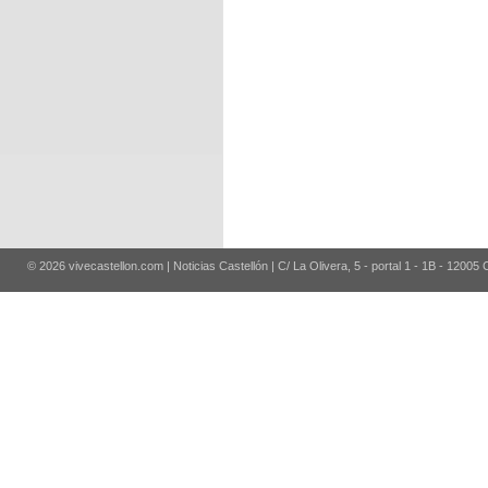
© 2026 vivecastellon.com | Noticias Castellón | C/ La Olivera, 5 - portal 1 - 1B - 12005 