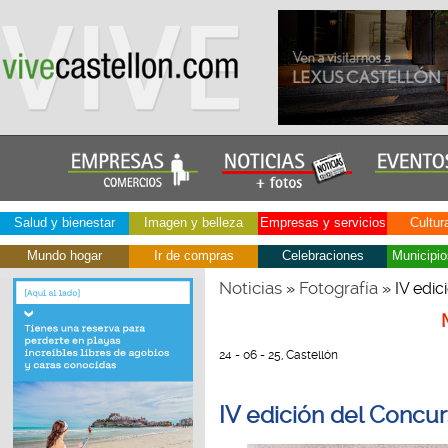
Salud y bienestar
Imagen y belleza
Empresas y servicios
Cultur
Mundo hogar
Ir de compras
Celebraciones
Municipio
Noticias
Fotografía
»
» IV edic
24 - 06 - 25, Castellón
IV edición del Concur