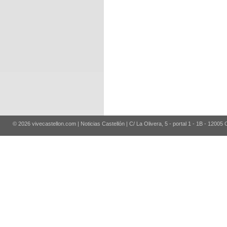
© 2026 vivecastellon.com | Noticias Castellón | C/ La Olivera, 5 - portal 1 - 1B - 12005 