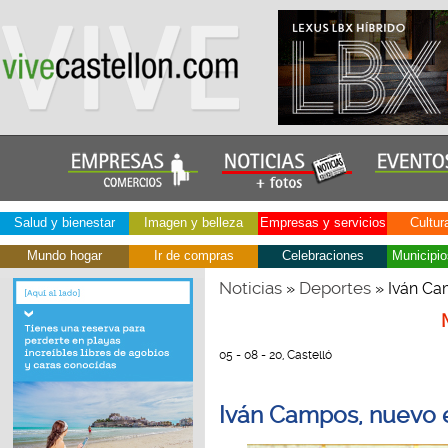
Salud y bienestar
Imagen y belleza
Empresas y servicios
Cultur
Mundo hogar
Ir de compras
Celebraciones
Municipio
Noticias
Deportes
»
» Iván Ca
05 - 08 - 20, Castelló
Iván Campos, nuevo 