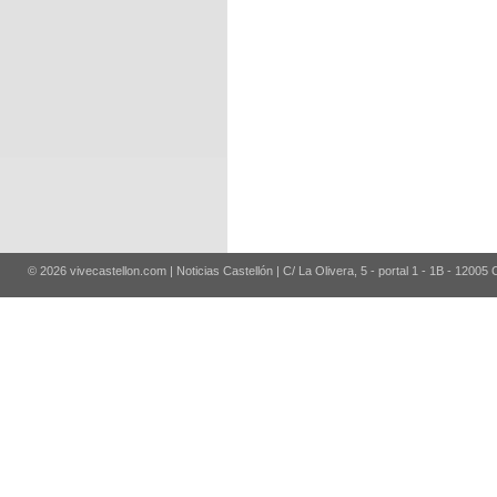
© 2026 vivecastellon.com | Noticias Castellón | C/ La Olivera, 5 - portal 1 - 1B - 12005 