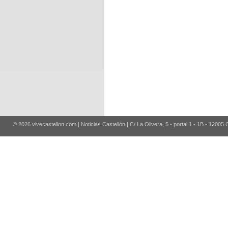
© 2026 vivecastellon.com | Noticias Castellón | C/ La Olivera, 5 - portal 1 - 1B - 12005 