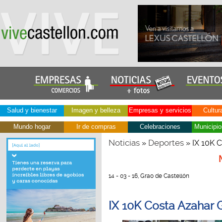
Salud y bienestar
Imagen y belleza
Empresas y servicios
Cultur
Mundo hogar
Ir de compras
Celebraciones
Municipio
Noticias
Deportes
»
» IX 10K 
14 - 03 - 16, Grao de Castellón
IX 10K Costa Azahar 