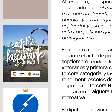
Al respecto, el respo
destacado que “
el fr
más que un deporte 
pueblos y es un orgu
esplendor y espacio d
esta competición que
protagonismo
”.
En cuanto a la progra
durante el acto de pr
septiembre
tendrán l
veteranos y primera c
tercera categoría
, y la
rendiment-escoles de
disputará la
tercera B
jugarán en
Traiguera 
recreativa
.
El diputado provincia