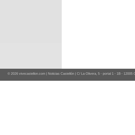
© 2026 vivecastellon.com | Noticias Castellón | C/ La Olivera, 5 - portal 1 - 1B - 12005 