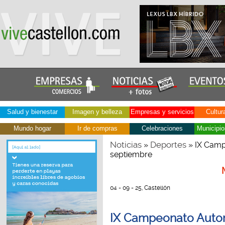
Salud y bienestar
Imagen y belleza
Empresas y servicios
Cultur
Mundo hogar
Ir de compras
Celebraciones
Municipio
Noticias
Deportes
»
» IX Camp
septiembre
04 - 09 - 25, Castellón
IX Campeonato Auton