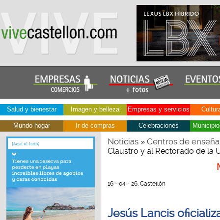
Salud y bienestar
Imagen y belleza
Empresas y servicios
Cultur
Mundo hogar
Ir de compras
Celebraciones
Municipio
Noticias
Centros de enseña
»
Claustro y al Rectorado de la 
16 - 04 - 26, Castellón
Jesús Lancis oficializ