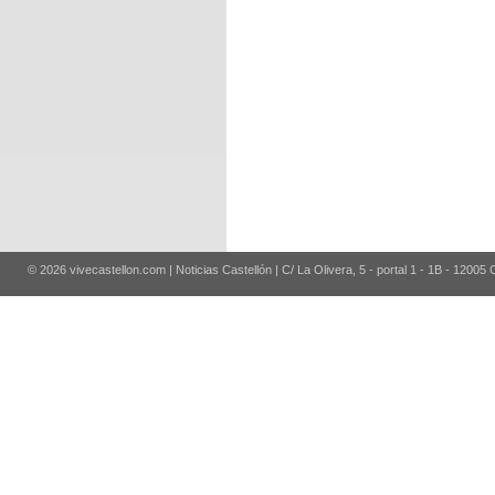
© 2026 vivecastellon.com | Noticias Castellón | C/ La Olivera, 5 - portal 1 - 1B - 12005 