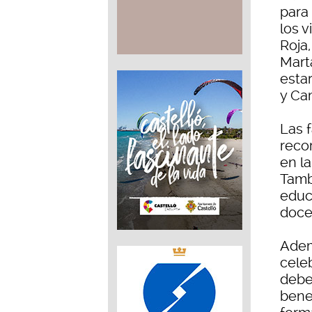
para
los 
Roja
Mart
estar
y Ca
Las f
recor
en la
Tamb
educ
doce
Adem
celeb
debe
bene