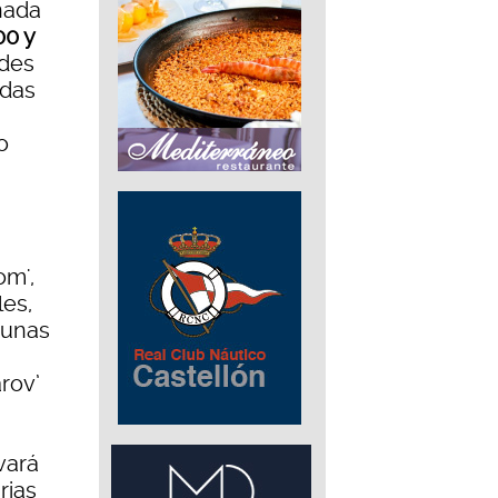
nada
00 y
ades
odas
o
om',
les,
gunas
rov’
vará
rias