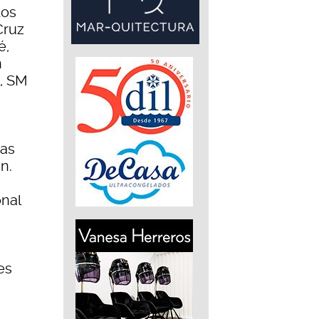
dos
Cruz
é,
n
a, SM
das
n.
onal
es