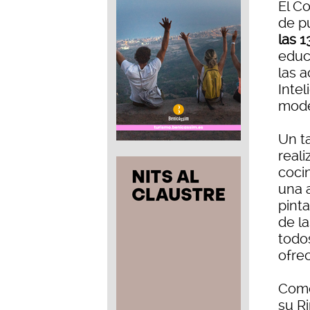
El C
de p
las 1
educ
las 
Intel
mode
Un ta
reali
coci
una a
pint
de l
todo
ofre
Como
su Ri