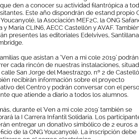
 que den a conocer su actividad filantrópica a to
visitantes. Este año dispondrán de estand propio 
, Youcanyolé, la Asociación MEF2C, la ONG Safan
a y María CLIN6, AECC Castellón y AVAF. Tambié
án presentes las editoriales Edelvives, Santillan
mbridge.
amilias que asistan a ‘Ven a mi cole 2019’ podrán
rer cada rincón de nuestras instalaciones, situa
 calle San Jorge del Maestrazgo, nº 2 de Castelló
ién recibirán información sobre el proyecto
ativo del Centro y podrán conversar con el pers
nte que atiende a diario a todos los alumnos.
ás, durante el 'Ven a mi cole 2019' también se
rará la I Carrera Infantil Solidaria. Los participant
rán entregar un donativo simbólico de 2 euros a
ficio de la ONG Youcanyolé. La inscripción debe