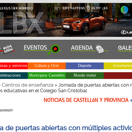
sas y servicios
Cultura y Ocio
Deporte
Enseñanz
elebraciones
Municipios Castellón
Mundo motor
Centros de enseñanza
»
» Jornada de puertas abiertas con 
s educativas en el Colegio San Cristóbal
NOTICIAS DE CASTELLóN Y PROVINCIA
Castellón
a de puertas abiertas con múltiples activ