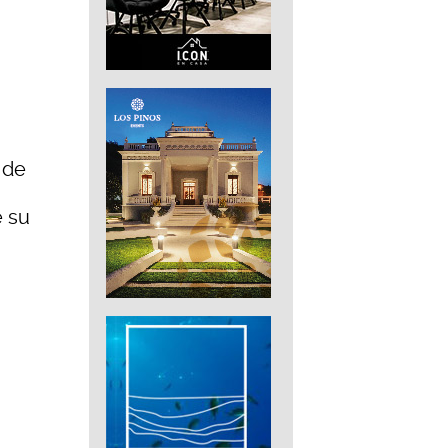
 de
e su