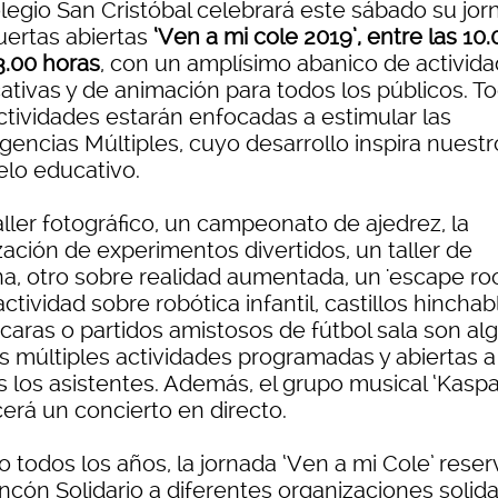
olegio San Cristóbal celebrará este sábado su jor
uertas abiertas
‘Ven a mi cole 2019’,
entre las 10.
3.00 horas
, con un amplísimo abanico de activid
ativas y de animación para todos los públicos. T
actividades estarán enfocadas a estimular las
igencias Múltiples, cuyo desarrollo inspira nuestr
lo educativo.
ller fotográfico, un campeonato de ajedrez, la
zación de experimentos divertidos, un taller de
na, otro sobre realidad aumentada, un 'escape ro
ctividad sobre robótica infantil, castillos hinchab
acaras o partidos amistosos de fútbol sala son al
as múltiples actividades programadas y abiertas a
s los asistentes. Además, el grupo musical ‘Kaspa
cerá un concierto en directo.
 todos los años, la jornada ‘Ven a mi Cole’ reser
ncón Solidario a diferentes organizaciones solida