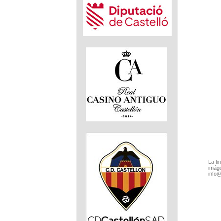
La fi
imáge
info