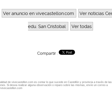
Ver anuncio en vivecastellon.com
Ver noticias Ce
edu. San Cristobal
Ver todas
Compartir :
nalidad de vivecastellon.com es contar lo que sucede en Castellón y provincia a través de las
nes. Si desea realizar alguna observación o reparo sobre las mismas, envíe un correo a
@vivecastellon.com