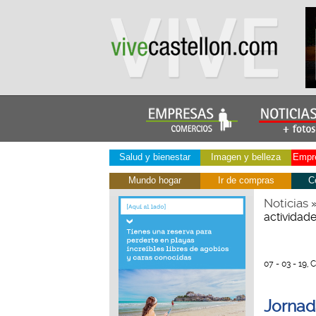
Salud y bienestar
Imagen y belleza
Empre
Mundo hogar
Ir de compras
C
Noticias
actividade
07 - 03 - 19, 
Jornad