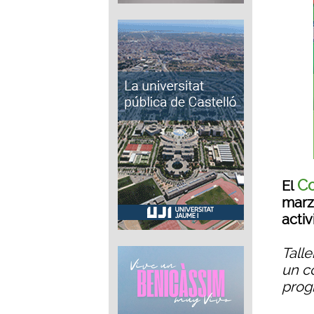
Co
El
marz
acti
Talle
un c
prog