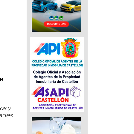
de
os y
dades