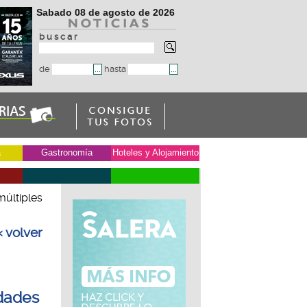
Sabado 08 de agosto de 2026
b u s c a r
de
hasta
a
Gastronomía
Hoteles y Alojamiento
múltiples
« volver
idades