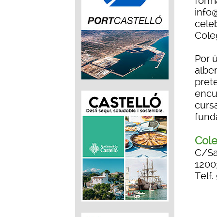
forma
info
celeb
Cole
Por ú
albe
pret
encu
curs
fund
Cole
C/Sa
1200
Telf.