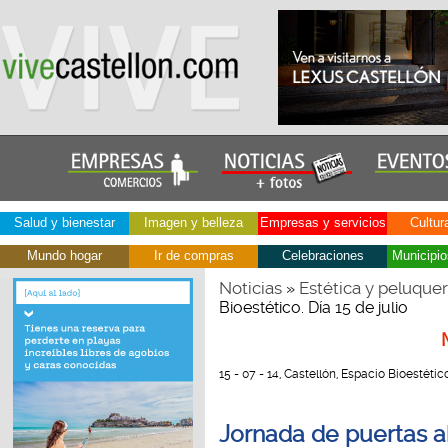
Salud y bienestar
Imagen y belleza
Empresas y servicios
Cultur
Mundo hogar
Ir de compras
Celebraciones
Municipio
Noticias
Estética y peluquer
»
Bioestético. Día 15 de julio
15 - 07 - 14, Castellón, Espacio Bioestétic
Jornada de puertas ab