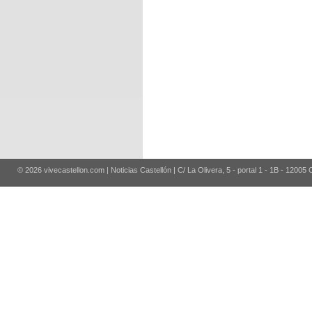
© 2026 vivecastellon.com | Noticias Castellón | C/ La Olivera, 5 - portal 1 - 1B - 12005 