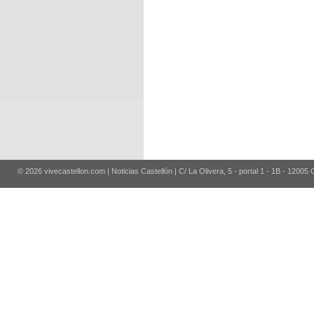
© 2026 vivecastellon.com | Noticias Castellón | C/ La Olivera, 5 - portal 1 - 1B - 12005 