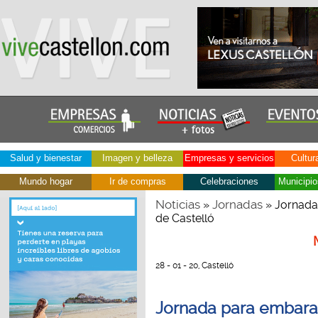
Salud y bienestar
Imagen y belleza
Empresas y servicios
Cultur
Mundo hogar
Ir de compras
Celebraciones
Municipio
Noticias
Jornadas
»
» Jornada
de Castelló
28 - 01 - 20, Castelló
Jornada para embaraz