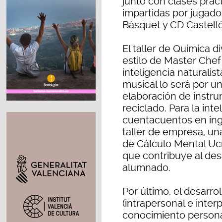
junto con clases práct
impartidas por jugador
Bàsquet y CD Castell
El taller de Química di
estilo de Master Chef 
inteligencia naturalist
musical lo será por un
elaboración de instr
reciclado. Para la inte
cuentacuentos en ingl
taller de empresa, u
de Cálculo Mental Uc
que contribuye al desa
alumnado.
Por último, el desarro
(intrapersonal e inter
conocimiento personal