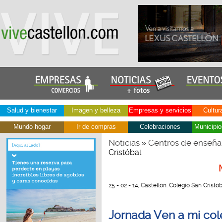
Salud y bienestar
Imagen y belleza
Empresas y servicios
Cultur
Mundo hogar
Ir de compras
Celebraciones
Municipio
Noticias
Centros de enseña
»
Cristóbal
25 - 02 - 14, Castellón. Colegio San Cristó
Jornada Ven a mi cole