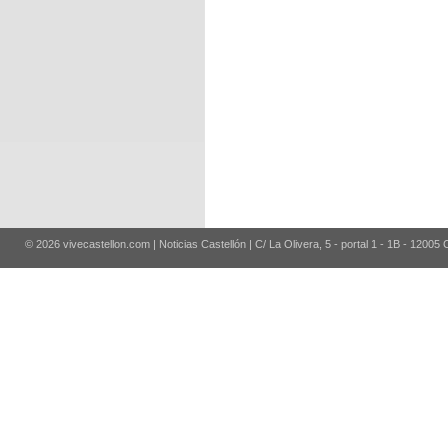
© 2026 vivecastellon.com | Noticias Castellón | C/ La Olivera, 5 - portal 1 - 1B - 12005 