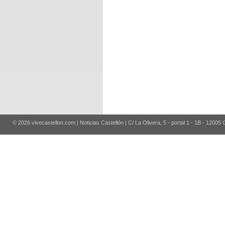
© 2026 vivecastellon.com | Noticias Castellón | C/ La Olivera, 5 - portal 1 - 1B - 12005 