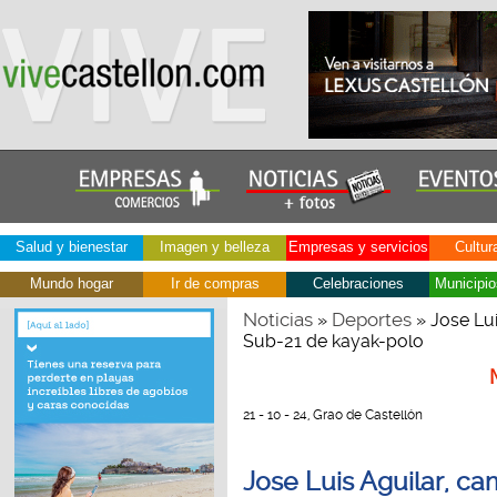
Salud y bienestar
Imagen y belleza
Empresas y servicios
Cultur
Mundo hogar
Ir de compras
Celebraciones
Municipio
Noticias
Deportes
»
» Jose Lu
Sub-21 de kayak-polo
21 - 10 - 24, Grao de Castellón
Jose Luis Aguilar, c