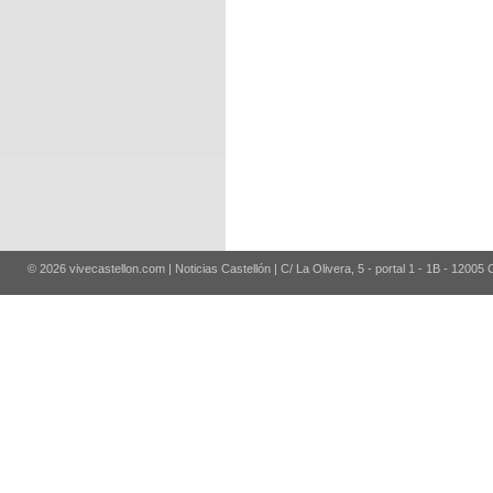
© 2026 vivecastellon.com | Noticias Castellón | C/ La Olivera, 5 - portal 1 - 1B - 12005 