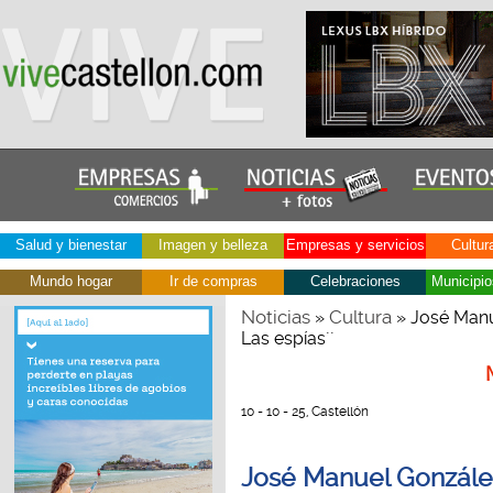
Salud y bienestar
Imagen y belleza
Empresas y servicios
Cultur
Mundo hogar
Ir de compras
Celebraciones
Municipio
Noticias
Cultura
»
» José Manu
Las espías´´
10 - 10 - 25, Castellón
José Manuel González