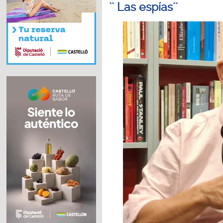
`` Las espías´´