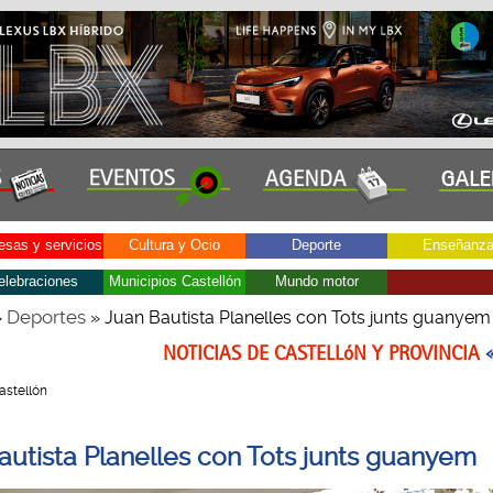
sas y servicios
Cultura y Ocio
Deporte
Enseñanz
elebraciones
Municipios Castellón
Mundo motor
Deportes
»
» Juan Bautista Planelles con Tots junts guanyem
NOTICIAS DE CASTELLóN Y PROVINCIA
Castellón
autista Planelles con Tots junts guanyem