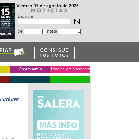
Viernes 07 de agosto de 2026
b u s c a r
de
hasta
a
Gastronomía
Hoteles y Alojamiento
« volver