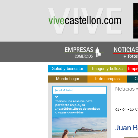
Salud y bienestar
Imagen y belleza
Empre
Mundo hogar
Ir de compras
C
Noticias
01 - 04 - 16, 
Juan B