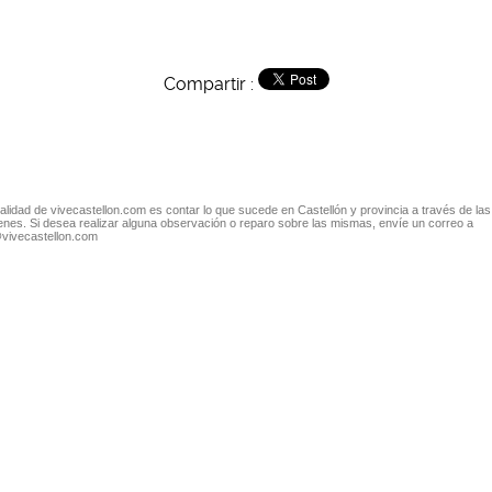
Compartir :
nalidad de vivecastellon.com es contar lo que sucede en Castellón y provincia a través de las
nes. Si desea realizar alguna observación o reparo sobre las mismas, envíe un correo a
@vivecastellon.com