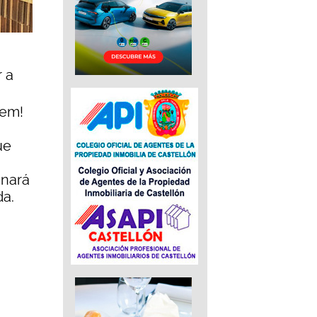
r a
yem!
ue
inará
da.