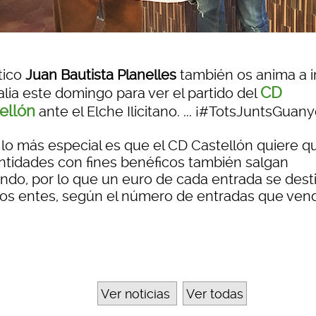
tico
Juan Bautista Planelles
también os anima a i
CD
alia este domingo para ver el partido del
ellón
ante el Elche Ilicitano. ... ¡#TotsJuntsGuan
 lo más especial es que el CD Castellón quiere q
entidades con fines benéficos también salgan
ndo, por lo que un euro de cada entrada se dest
tos entes, según el número de entradas que ven
Ver noticias
Ver todas