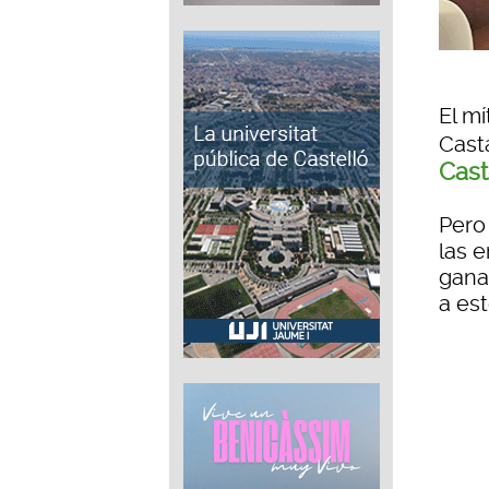
El mí
Cast
Cast
Pero
las 
gana
a es