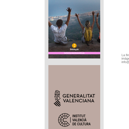
La fi
imáge
info