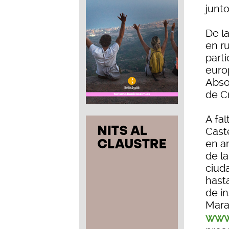
junto
De l
en r
part
euro
Abso
de C
A fal
Caste
en a
de la
ciud
hast
de in
Mara
www