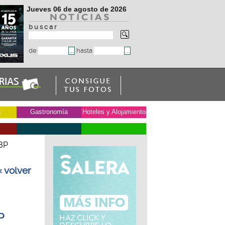
Jueves 06 de agosto de 2026
b u s c a r
de
hasta
a
Gastronomía
Hoteles y Alojamiento
 BP
« volver
P