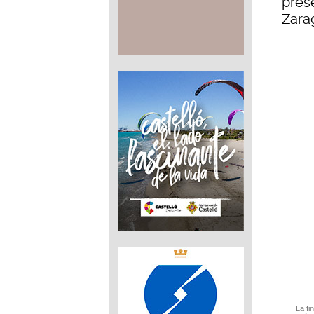
prese
Zara
La fi