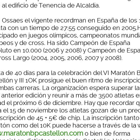
 al edificio de Tenencia de Alcaldía.
a Ossaes el vigente recordman en España de los
uta con un tiempo de 27:55 conseguido en 2005.
icipado en juegos olímpicos, campeonatos mundi
peos y de cross. Ha sido Campeón de España
luto en 10.000 (2006 y 2008) y Campeón de Esp
ross Largo (2004, 2005, 2006, 2007 y 2008).
ta de 40 días para la celebración del VI Maratón 
llón y III 1OK prosigue el buen ritmo de inscripc
mbas carreras. La organización espera superar la 
 anterior edición y reunir a más de 3500 atletas e
ad el próximo 6 de diciembre. Hay que recordar 
a el 15 de noviembre los atletas gozan de un pre
scripción de 45 + 5€ de chip. La inscripción tanto
tón como del 10K puede hacerse a través de la
.maratonbpcastellon.com
o bien de forma