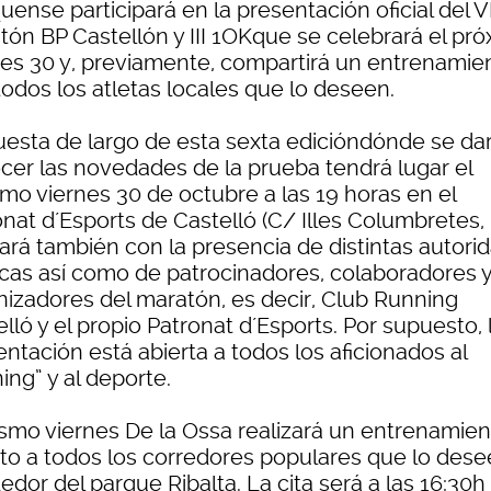
ense participará en la presentación oficial del V
tón BP Castellón y III 1OKque se celebrará el pr
nes 30 y, previamente, compartirá un entrenamie
todos los atletas locales que lo deseen.
uesta de largo de esta sexta edicióndónde se da
cer las novedades de la prueba tendrá lugar el
imo viernes 30 de octubre a las 19 horas en el
nat d´Esports de Castelló (C/ Illes Columbretes, 
ará también con la presencia de distintas autori
ticas así como de patrocinadores, colaboradores y
nizadores del maratón, es decir, Club Running
lló y el propio Patronat d´Esports. Por supuesto, 
ntación está abierta a todos los aficionados al
ing” y al deporte.
ismo viernes De la Ossa realizará un entrenamien
rto a todos los corredores populares que lo des
edor del parque Ribalta. La cita será a las 16:30h