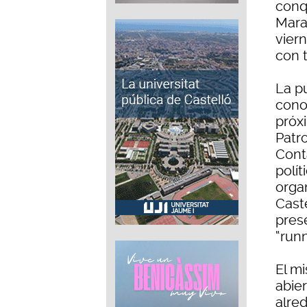
conqu
Mara
vier
con 
La p
cono
próx
Patro
Cont
polí
orga
Caste
prese
“runn
El m
abie
alred