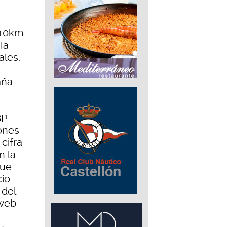
 10km
Ha
ales,
aña
BP
iones
cifra
n la
que
cio
 del
 web