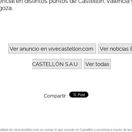
ncial en distintos puntos de Castellón, Valencia 
goza.
Ver anuncio en vivecastellon.com
Ver noticias 
CASTELLÓN S.A.U.
Ver todas
Compartir :
nalidad de vivecastellon.com es contar lo que sucede en Castellón y provincia a través de las