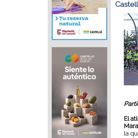
Castel
Parti
El at
Marat
la q