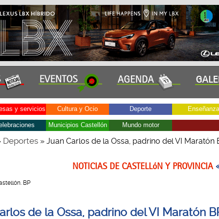
sas y servicios
Cultura y Ocio
Deporte
Enseñanz
elebraciones
Municipios Castellón
Mundo motor
Deportes
»
» Juan Carlos de la Ossa, padrino del VI Maratón
NOTICIAS DE CASTELLóN Y PROVINCIA
Castellón. BP
arlos de la Ossa, padrino del VI Maratón B