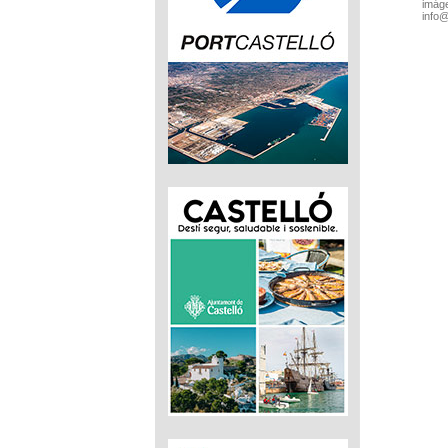
imáge
info