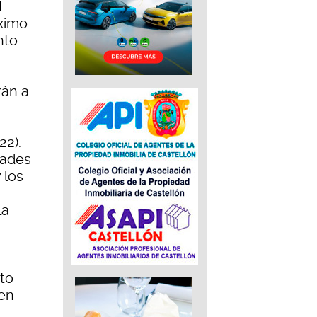
I
óximo
nto
rán a
22).
dades
 los
la
to
een