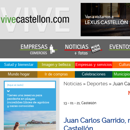
Salud y bienestar
Imagen y belleza
Empresas y servicios
Cultur
Mundo hogar
Ir de compras
Celebraciones
Municipio
Noticias
Deportes
»
» Juan Car
13 - 01 - 21, Castellón
Juan Carlos Garrido,
Castellón