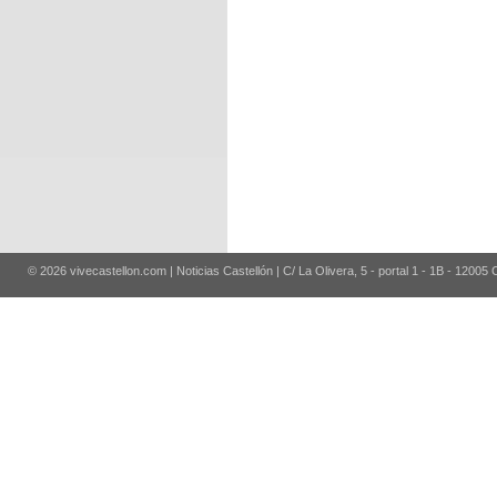
© 2026 vivecastellon.com | Noticias Castellón | C/ La Olivera, 5 - portal 1 - 1B - 12005 