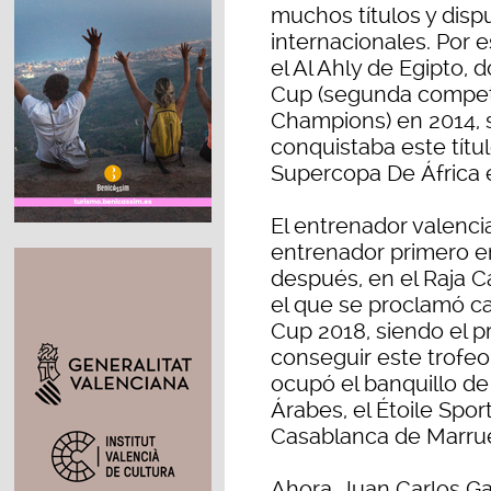
muchos títulos y dis
internacionales. Por 
el Al Ahly de Egipto,
Cup (segunda competic
Champions) en 2014, s
conquistaba este títu
Supercopa De África 
El entrenador valenci
entrenador primero en 
después, en el Raja 
el que se proclamó 
Cup 2018, siendo el 
conseguir este trofeo
ocupó el banquillo de
Árabes, el Étoile Spo
Casablanca de Marru
Ahora, Juan Carlos Ga