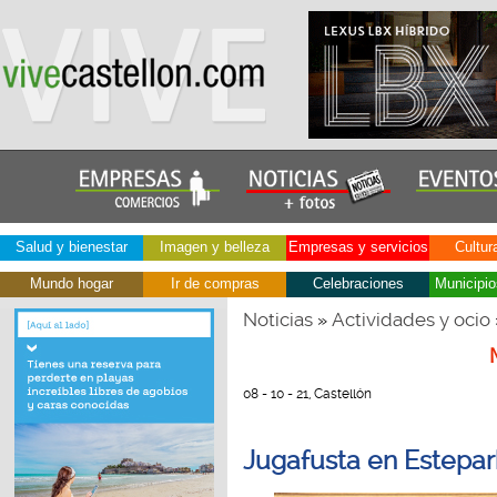
Salud y bienestar
Imagen y belleza
Empresas y servicios
Cultur
Mundo hogar
Ir de compras
Celebraciones
Municipio
Noticias
Actividades y ocio
»
08 - 10 - 21, Castellón
Jugafusta en Estepar