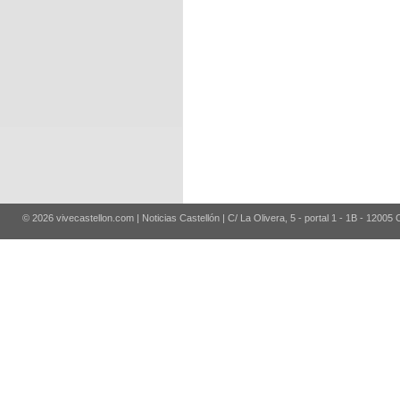
© 2026 vivecastellon.com | Noticias Castellón | C/ La Olivera, 5 - portal 1 - 1B - 12005 