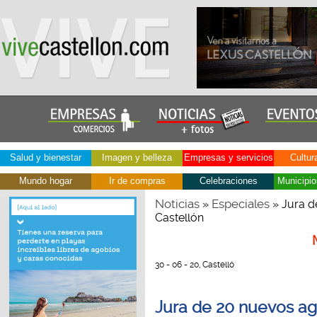
Salud y bienestar
Imagen y belleza
Empresas y servicios
Cultur
Mundo hogar
Ir de compras
Celebraciones
Municipio
Noticias
Especiales
»
» Jura d
Castellón
30 - 06 - 20, Castelló
Jura de 20 nuevos ag