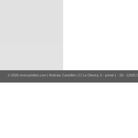
© 2026 vivecastellon.com | Noticias Castellón | C/ La Olivera, 5 - portal 1 - 1B - 12005 