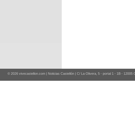
© 2026 vivecastellon.com | Noticias Castellón | C/ La Olivera, 5 - portal 1 - 1B - 12005 