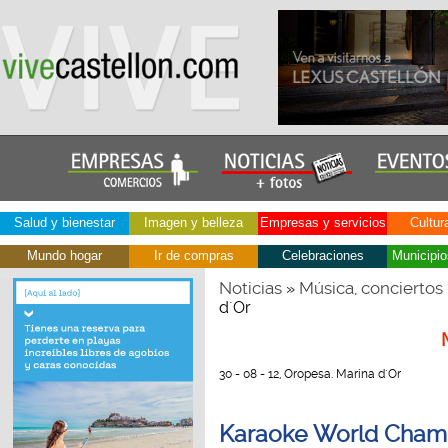
Salud y bienestar
Imagen y belleza
Empresas y servicios
Cultur
Mundo hogar
Ir de compras
Celebraciones
Municipio
Noticias
Música, conciertos
»
d´Or
30 - 08 - 12, Oropesa. Marina d´Or
Karaoke World Champ