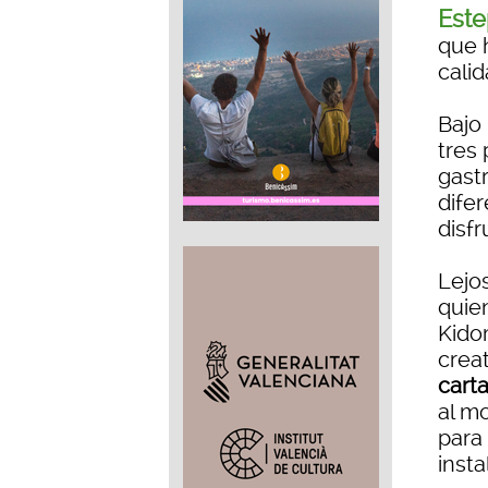
Este
que 
calid
Bajo
tres 
gast
difer
disfr
Lejo
quie
Kido
creat
cart
al m
para
insta