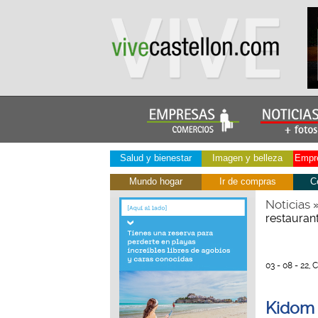
Salud y bienestar
Imagen y belleza
Empre
Mundo hogar
Ir de compras
C
Noticias
restauran
03 - 08 - 22, 
Kidom 