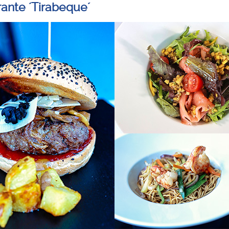
rante ´Tirabeque´