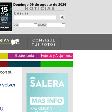
Domingo 09 de agosto de 2026
b u s c a r
de
hasta
a
Gastronomía
Hoteles y Alojamiento
 con su
« volver
su