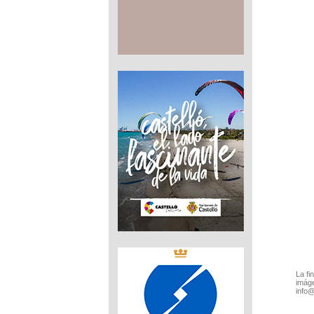
La fi
imáge
info