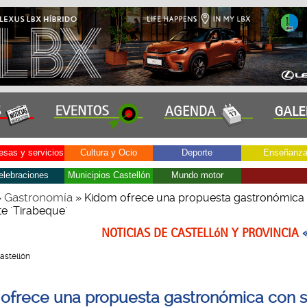
sas y servicios
Cultura y Ocio
Deporte
Enseñanz
elebraciones
Municipios Castellón
Mundo motor
Gastronomía
»
» Kidom ofrece una propuesta gastronómica
te ´Tirabeque´
NOTICIAS DE CASTELLóN Y PROVINCIA
Castellón
ofrece una propuesta gastronómica con 