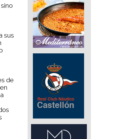
 sino
a sus
n
o
es de
 en
na
ados
s