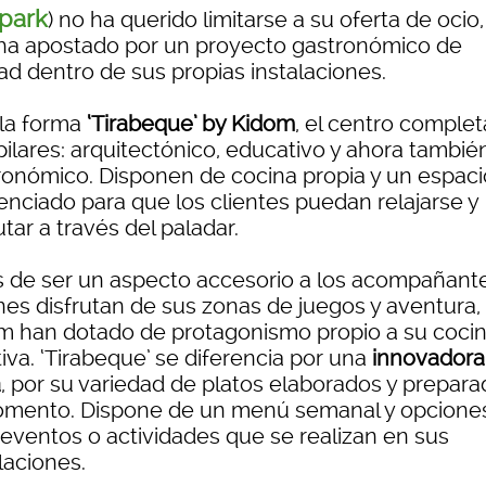
park
) no ha querido limitarse a su oferta de ocio,
ha apostado por un proyecto gastronómico de
ad dentro de sus propias instalaciones.
 la forma
‘Tirabeque’ by Kidom
, el centro complet
pilares: arquitectónico, educativo y ahora tambié
ronómico. Disponen de cocina propia y un espaci
enciado para que los clientes puedan relajarse y
utar a través del paladar.
s de ser un aspecto accesorio a los acompañant
nes disfrutan de sus zonas de juegos y aventura,
m han dotado de protagonismo propio a su coci
iva. ‘Tirabeque’ se diferencia por una
innovadora
a
, por su variedad de platos elaborados y prepar
omento. Dispone de un menú semanal y opcione
 eventos o actividades que se realizan en sus
laciones.