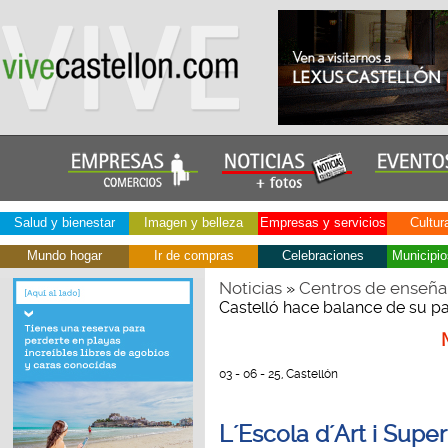
Salud y bienestar
Imagen y belleza
Empresas y servicios
Cultur
Mundo hogar
Ir de compras
Celebraciones
Municipio
Noticias
Centros de enseña
»
Castelló hace balance de su pa
03 - 06 - 25, Castellón
L´Escola d´Art i Supe