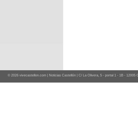
© 2026 vivecastellon.com | Noticias Castellón | C/ La Olivera, 5 - portal 1 - 1B - 12005 