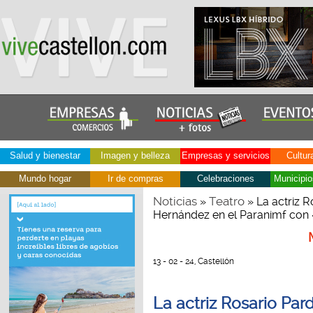
Salud y bienestar
Imagen y belleza
Empresas y servicios
Cultur
Mundo hogar
Ir de compras
Celebraciones
Municipio
Noticias
Teatro
»
» La actriz R
Hernández en el Paranimf con «
13 - 02 - 24, Castellón
La actriz Rosario Par