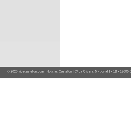
© 2026 vivecastellon.com | Noticias Castellón | C/ La Olivera, 5 - portal 1 - 1B - 12005 