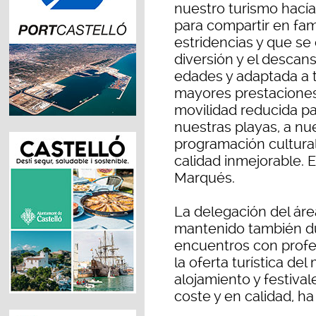
nuestro turismo hací
para compartir en fami
estridencias y que se 
diversión y el descan
edades y adaptada a t
mayores prestaciones
movilidad reducida p
nuestras playas, a nu
programación cultural
calidad inmejorable. E
Marqués.
La delegación del ár
mantenido también dur
encuentros con profes
la oferta turística del
alojamiento y festival
coste y en calidad, h