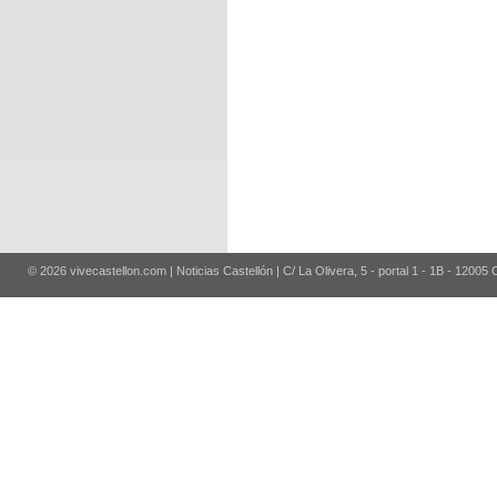
© 2026 vivecastellon.com | Noticias Castellón | C/ La Olivera, 5 - portal 1 - 1B - 12005 