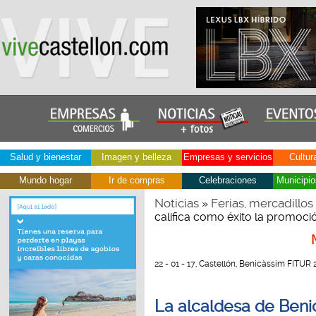
Salud y bienestar
Imagen y belleza
Empresas y servicios
Cultur
Mundo hogar
Ir de compras
Celebraciones
Municipio
Noticias
Ferias, mercadillos
»
califica como éxito la promoc
22 - 01 - 17, Castellón, Benicàssim FITUR 
La alcaldesa de Beni