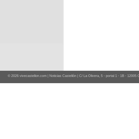
© 2026 vivecastellon.com | Noticias Castellón | C/ La Olivera, 5 - portal 1 - 1B - 12005 