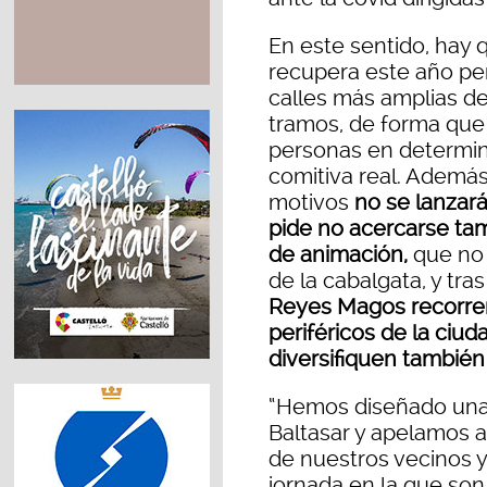
En este sentido, hay 
recupera este año per
calles más amplias de
tramos, de forma que
personas en determin
comitiva real. Además
motivos
no se lanzar
pide no acercarse tam
de animación,
que no 
de la cabalgata, y tr
Reyes Magos recorrerá
periféricos de la ciu
diversifiquen también
“Hemos diseñado una 
Baltasar y apelamos a
de nuestros vecinos y
jornada en la que son 