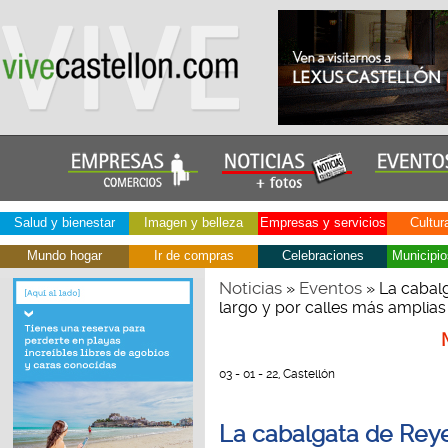
Salud y bienestar
Imagen y belleza
Empresas y servicios
Cultur
Mundo hogar
Ir de compras
Celebraciones
Municipio
Noticias
Eventos
»
» La cabalg
largo y por calles más amplias
03 - 01 - 22, Castellón
La cabalgata de Reye