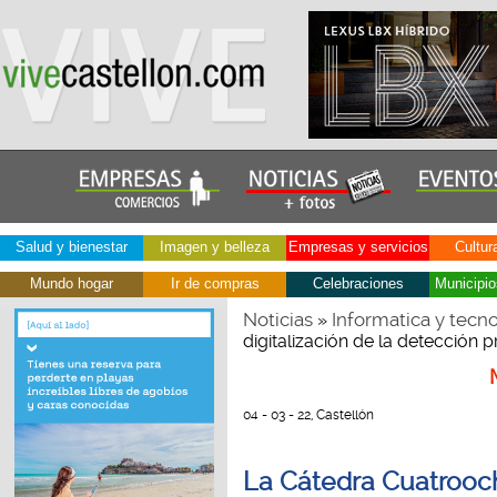
Salud y bienestar
Imagen y belleza
Empresas y servicios
Cultur
Mundo hogar
Ir de compras
Celebraciones
Municipio
Noticias
Informatica y tecno
»
digitalización de la detección
04 - 03 - 22, Castellón
La Cátedra Cuatrooch