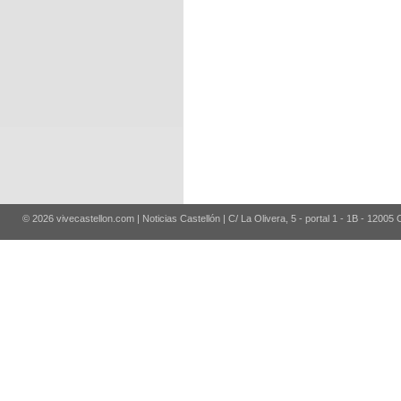
© 2026 vivecastellon.com | Noticias Castellón | C/ La Olivera, 5 - portal 1 - 1B - 12005 