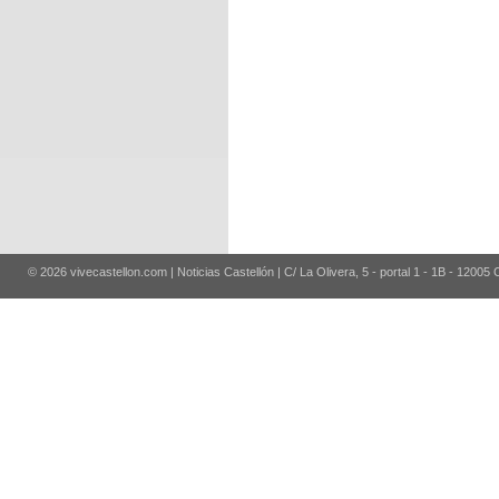
© 2026 vivecastellon.com | Noticias Castellón | C/ La Olivera, 5 - portal 1 - 1B - 12005 