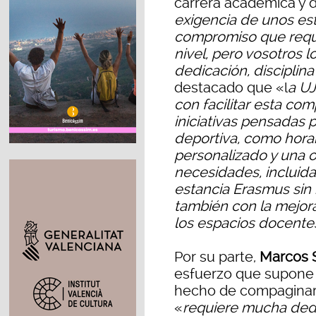
carrera académica y d
exigencia de unos est
compromiso que requie
nivel, pero vosotros 
dedicación, disciplina
destacado que «l
a U
con facilitar esta co
iniciativas pensadas p
deportiva, como horar
personalizado y una o
necesidades, incluida 
estancia Erasmus sin r
también con la mejora
los espacios docente
Por su parte,
Marcos 
esfuerzo que supone p
hecho de compaginar 
«
requiere mucha dedi