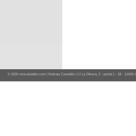
© 2026 vivecastellon.com | Noticias Castellón | C/ La Olivera, 5 - portal 1 - 1B - 12005 