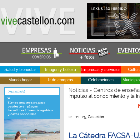
Salud y bienestar
Imagen y belleza
Empresas y servicios
Cultur
Mundo hogar
Ir de compras
Celebraciones
Municipio
Noticias
Centros de enseña
»
impulso al conocimiento y la i
22 - 11 - 25, Castellón
La Cátedra FACSA-UJI