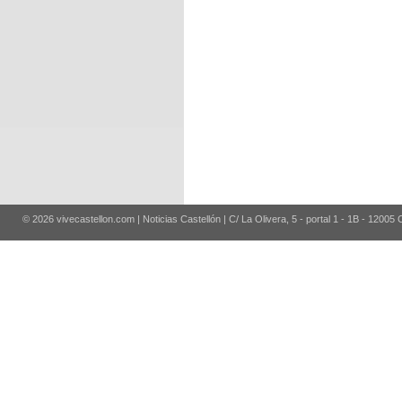
© 2026 vivecastellon.com | Noticias Castellón | C/ La Olivera, 5 - portal 1 - 1B - 12005 