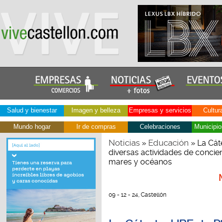
Salud y bienestar
Imagen y belleza
Empresas y servicios
Cultur
Mundo hogar
Ir de compras
Celebraciones
Municipio
Noticias
Educación
»
» La Cát
diversas actividades de concie
mares y océanos
09 - 12 - 24, Castellón