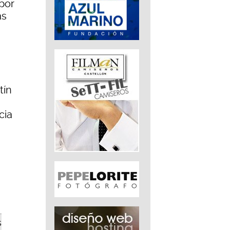
por
as
tín
cia
s