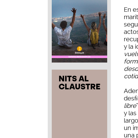
En es
marít
segu
acto
recup
y la 
vuel
forma
desd
cotid
Adem
desfi
libre
y la
larg
un i
una 