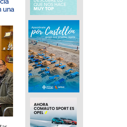
cia
n una
tar