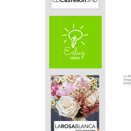
La fi
imáge
info