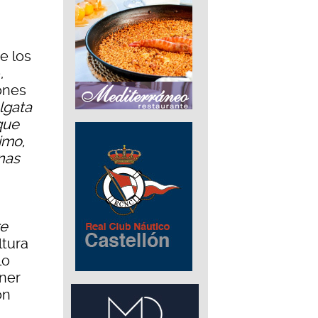
e los
,
iones
lgata
que
imo,
enas
re
ltura
lo
oner
on