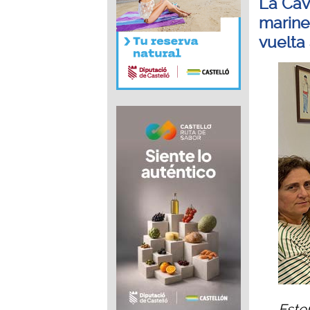
La Cav
marine
vuelta
Este