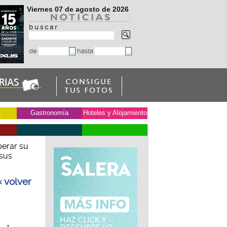
Viernes 07 de agosto de 2026
b u s c a r
de
hasta
a
Gastronomía
Hoteles y Alojamiento
perar su
 sus
« volver