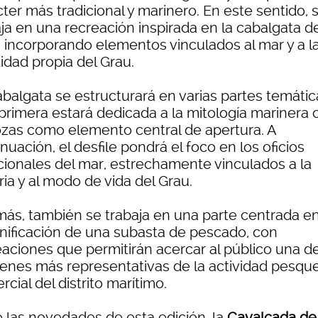
ter más tradicional y marinero. En este sentido, 
aja en una recreación inspirada en la cabalgata d
, incorporando elementos vinculados al mar y a l
idad propia del Grau.
abalgata se estructurará en varias partes temátic
primera estará dedicada a la mitología marinera 
ozas como elemento central de apertura. A
nuación, el desfile pondrá el foco en los oficios
icionales del mar, estrechamente vinculados a la
ria y al modo de vida del Grau.
ás, también se trabaja en una parte centrada en
nificación de una subasta de pescado, con
eaciones que permitirán acercar al público una de
enes más representativas de la actividad pesque
cial del distrito marítimo.
e las novedades de esta edición, la
Cavalcada de 