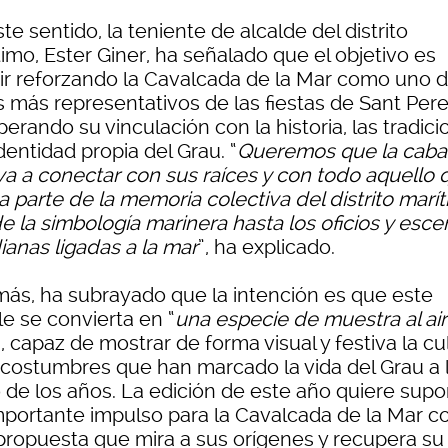
te sentido, la teniente de alcalde del distrito
imo, Ester Giner, ha señalado que el objetivo es
ir reforzando la Cavalcada de la Mar como uno d
s más representativos de las fiestas de Sant Pere
erando su vinculación con la historia, las tradic
identidad propia del Grau. “
Queremos que la caba
va a conectar con sus raíces y con todo aquello 
 parte de la memoria colectiva del distrito marít
e la simbología marinera hasta los oficios y esc
ianas ligadas a la mar
”, ha explicado.
ás, ha subrayado que la intención es que este
le se convierta en “
una especie de muestra al ai
”, capaz de mostrar de forma visual y festiva la cu
s costumbres que han marcado la vida del Grau a 
o de los años. La edición de este año quiere sup
mportante impulso para la Cavalcada de la Mar c
propuesta que mira a sus orígenes y recupera su