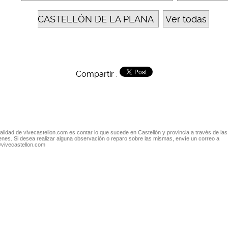
CASTELLÓN DE LA PLANA
Ver todas
Compartir :
nalidad de vivecastellon.com es contar lo que sucede en Castellón y provincia a través de las
nes. Si desea realizar alguna observación o reparo sobre las mismas, envíe un correo a
@vivecastellon.com