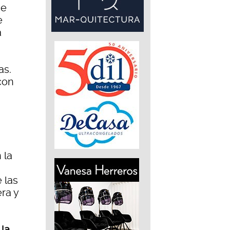
se
e
a
as.
con
 la
 las
ra y
la