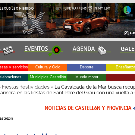
sas y servicios
Cultura y Ocio
Deporte
Enseñanz
elebraciones
Municipios Castellón
Mundo motor
Fiestas, festividades
»
» La Cavalcada de la Mar busca recu
rinera en las fiestas de Sant Pere del Grau con una vuelta a
NOTICIAS DE CASTELLóN Y PROVINCIA
Castellón