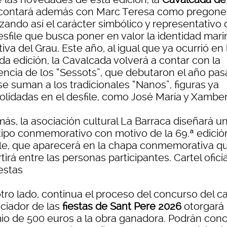
contará además con Marc Teresa como pregone
zando así el carácter simbólico y representativo 
esfile que busca poner en valor la identidad mari
tiva del Grau. Este año, al igual que ya ocurrió en 
da edición, la Cavalcada volverá a contar con la
encia de los “Sessots”, que debutaron el año pas
e suman a los tradicionales “Nanos”, figuras ya
olidadas en el desfile, como José María y Xambe
ás, la asociación cultural La Barraca diseñará u
tipo conmemorativo con motivo de la 69.ª edició
ile, que aparecerá en la chapa conmemorativa q
tirá entre las personas participantes. Cartel ofici
iestas
tro lado, continua el proceso del concurso del ca
ciador de las
fiestas de Sant Pere 2026
otorgará
io de 500 euros a la obra ganadora. Podrán concu