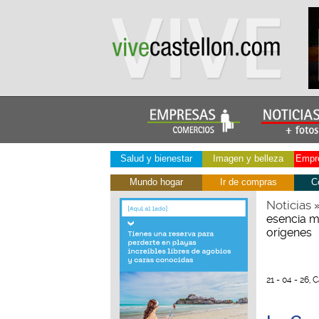
Salud y bienestar
Imagen y belleza
Empre
Mundo hogar
Ir de compras
C
Noticias
esencia ma
orígenes
21 - 04 - 26, 