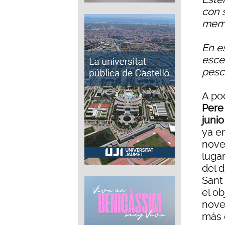
con 
memor
En es
esce
pes
A po
Pere
junio
ya em
nove
lugar
del d
Sant 
el ob
nove
más 