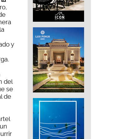
ro,
de
nera
la
ado y
rga.
n
n del
ue se
al de
rtel
 un
rrir