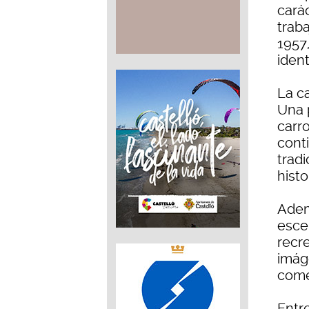
carác
trab
1957
ident
La c
Una 
carr
conti
trad
histo
Adem
esce
recr
imág
comer
Entr