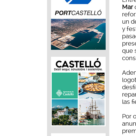
Mar
refor
un d
y fes
pasa
pres
que s
cons
Adem
logo
desf
repar
las f
Por o
anun
prem