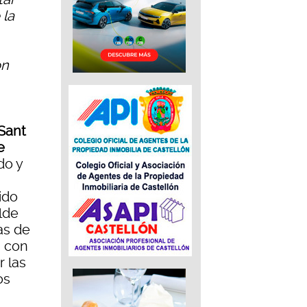
 la
on
 Sant
e
do y
ido
lde
as de
, con
r las
os