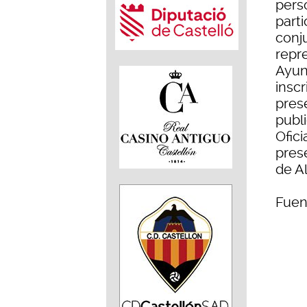
pers
parti
conju
repre
Ayunt
inscr
pres
publi
Ofici
pres
de Al
Fuen