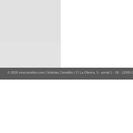
© 2026 vivecastellon.com | Noticias Castellón | C/ La Olivera, 5 - portal 1 - 1B - 12005 