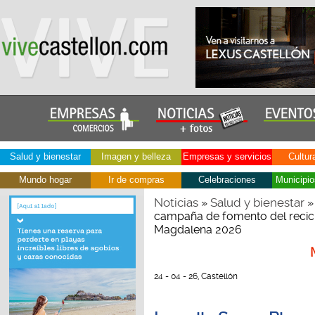
Salud y bienestar
Imagen y belleza
Empresas y servicios
Cultur
Mundo hogar
Ir de compras
Celebraciones
Municipio
Noticias
Salud y bienestar
»
» 
campaña de fomento del recicla
Magdalena 2026
24 - 04 - 26, Castellón