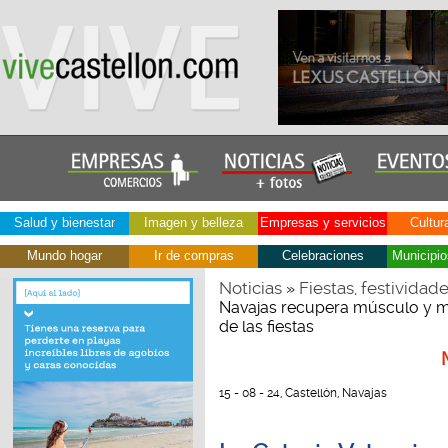
Salud y bienestar
Imagen y belleza
Empresas y servicios
Cultur
Mundo hogar
Ir de compras
Celebraciones
Municipio
Noticias
Fiestas, festividad
»
Navajas recupera músculo y mov
de las fiestas
15 - 08 - 24, Castellón, Navajas