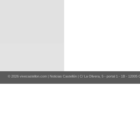
© 2026 vivecastellon.com | Noticias Castellón | C/ La Olivera, 5 - portal 1 - 1B - 12005 