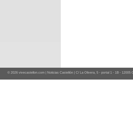
© 2026 vivecastellon.com | Noticias Castellón | C/ La Olivera, 5 - portal 1 - 1B - 12005 