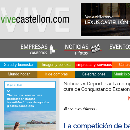
Salud y bienestar
Imagen y belleza
Empresas y servicios
Cultur
Mundo hogar
Ir de compras
Celebraciones
Municipio
Noticias
Deportes
»
» La comp
cura de Conquistando Escalon
18 - 09 - 25, Vila-real
La competición de b