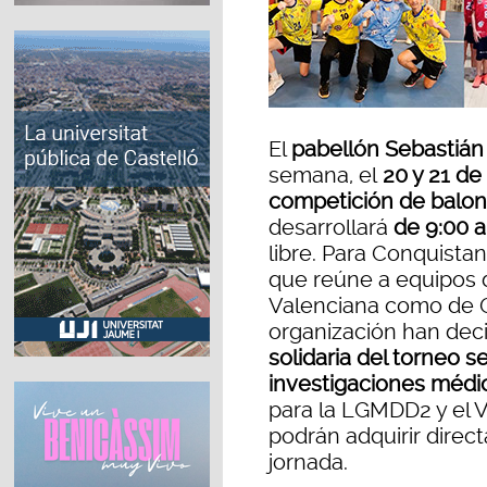
El
pabellón Sebastiá
semana, el
20 y 21 de
competición de bal
desarrollará
de 9:00 a
libre. Para Conquista
que reúne a equipos 
Valenciana como de C
organización han dec
solidaria del torneo 
investigaciones médi
para la LGMDD2 y el V
podrán adquirir direc
jornada.