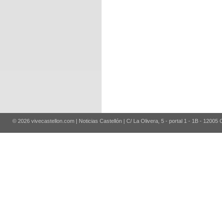
© 2026 vivecastellon.com | Noticias Castellón | C/ La Olivera, 5 - portal 1 - 1B - 12005 