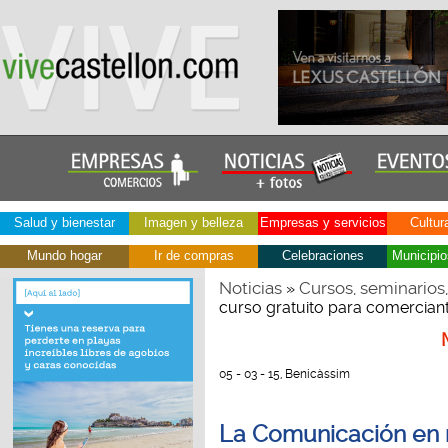
Salud y bienestar
Imagen y belleza
Empresas y servicios
Cultur
Mundo hogar
Ir de compras
Celebraciones
Municipio
Noticias
Cursos, seminarios
»
curso gratuito para comercian
05 - 03 - 15, Benicàssim
La Comunicación en m