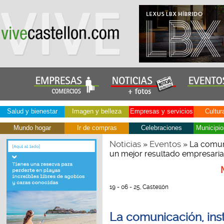
Salud y bienestar
Imagen y belleza
Empresas y servicios
Cultur
Mundo hogar
Ir de compras
Celebraciones
Municipio
Noticias
Eventos
»
» La comuni
un mejor resultado empresaria
19 - 06 - 25, Castellón
La comunicación, ins