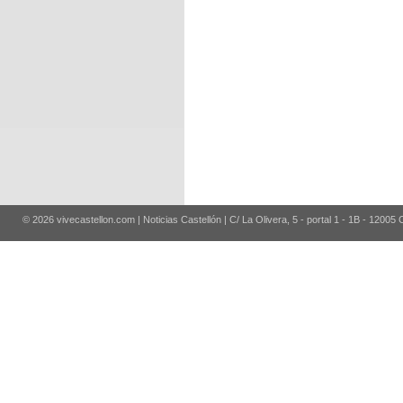
© 2026 vivecastellon.com | Noticias Castellón | C/ La Olivera, 5 - portal 1 - 1B - 12005 