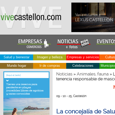
Salud y bienestar
Imagen y belleza
Empresas y servicios
Cultur
Mundo hogar
Ir de compras
Celebraciones
Municipio
Noticias
Animales, fauna
»
» L
tenencia responsable de masco
09 - 10 - 25, Castellón
La concejalía de Salu