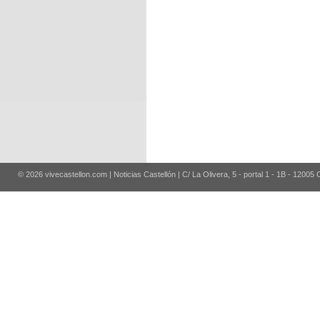
© 2026 vivecastellon.com | Noticias Castellón | C/ La Olivera, 5 - portal 1 - 1B - 12005 