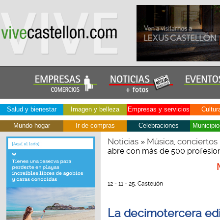
Salud y bienestar
Imagen y belleza
Empresas y servicios
Cultur
Mundo hogar
Ir de compras
Celebraciones
Municipio
Noticias
Música, conciertos
»
abre con más de 500 profesiona
12 - 11 - 25, Castellón
La decimotercera edi