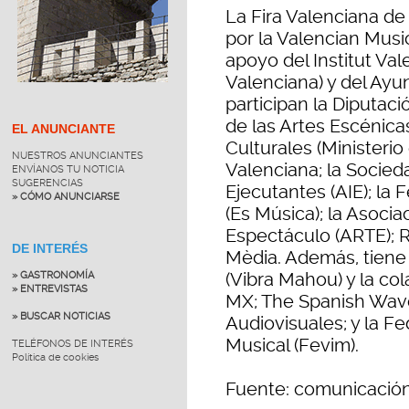
La Fira Valenciana d
por la Valencian Musi
apoyo del Institut Val
Valenciana) y del Ay
participan la Diputaci
de las Artes Escénicas
EL ANUNCIANTE
Culturales (Ministeri
NUESTROS ANUNCIANTES
Valenciana; la Socieda
ENVÍANOS TU NOTICIA
SUGERENCIAS
Ejecutantes (AIE); la
» CÓMO ANUNCIARSE
(Es Música); la Asoci
Espectáculo (ARTE); R
DE INTERÉS
Mèdia. Además, tiene 
(Vibra Mahou) y la co
» GASTRONOMÍA
» ENTREVISTAS
MX; The Spanish Wave;
» BUSCAR NOTICIAS
Audiovisuales; y la Fe
Musical (Fevim).
TELÉFONOS DE INTERÉS
Política de cookies
Fuente: comunicación