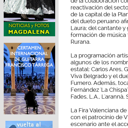
de la colaboración co
reactivación del sector
de la capital de la Pl
del dueto peruano afi
Laura; del cantante y g
formación de música t
Rurana.
La programación artí
algunos de los nombr
estatal: Carlos Ares,
Viva Belgrado y el du
Fumero. Además, toca
Fernández 'La Chispa',
Fades, L.A., L'arannà, 
La Fira Valenciana de
con el patrocinio de 
escenario ante el acce