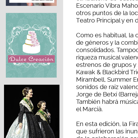
Escenario Vibra Mahou)
otros puntos de la lo
Teatro Principal y en 
Como es habitual, la o
de géneros y la comb
consolidados. Tampoc
riqueza musical valen
estrenos de grupos y 
Kawak & Blackbird Trio
Mirambell, Summer End
sonidos de raíz valen
Jorge de Betxí (Barreja
También habrá música 
el Marcià.
En esta edición, la Fi
que sufrieron las inu