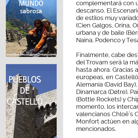
complementará con u
descanso. El Escenar
de estilos muy variado
(Cien Galgos, Orina, 
urbana y de baile (Bèr
Naina, Podenco y Tesa
Finalmente, cabe des
del Trovam será la má
hasta ahora. Gracias a
europeas, en Castellón
Alemania (David Bay), 
Dinamarca (Døtre), Pa
(Bottle Rockets) y Ch
momento, los interca
valencianos Chloë’s C
Monfort actúen en al
mencionados.